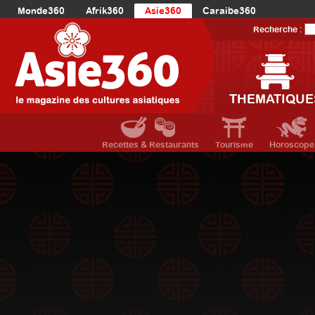
Monde360
Afrik360
Asie360
Caraibe360
Europe360
AmériqueLatine360
AmériqueDuNord360
Recherche :
Océanie360
Orient360
THEMATIQUE
Recettes & Restaurants
Tourisme
Horoscope