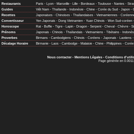
Restaurants
Paris
-
Lyon
-
Marseille
-
Lille
-
Bordeaux
-
Toulouse
-
Nantes
-
Stra
Guides
Viêt Nam
-
Thaïlande
-
Indonésie
-
Chine
-
Corée du Sud
-
Japon
-
Recettes
Japonaises
-
Chinoises
-
Thaïlandaises
-
Vietnamiennes
-
Coréenn
Convertisseur
Yen Japonais
-
Dong Vietnamien
-
Yuan Chinois
-
Won Sud-coréen
Horoscope
Rat
-
Buffle
-
Tigre
-
Lapin
-
Dragon
-
Serpent
-
Cheval
-
Chèvre
-
S
Prénoms
Japonais
-
Chinois
-
Thaïlandais
-
Vietnamiens
-
Tibétains
-
Indonés
Proverbes
Birmans
-
Cambodgiens
-
Chinois
-
Coréens
-
Japonais
-
Laotiens
Décalage Horaire
Birmanie
-
Laos
-
Cambodge
-
Malaisie
-
Chine
-
Philippines
-
Corée
Nous contacter
-
Mentions Légales
-
Conditions d'utili
Page générée en 0.0011