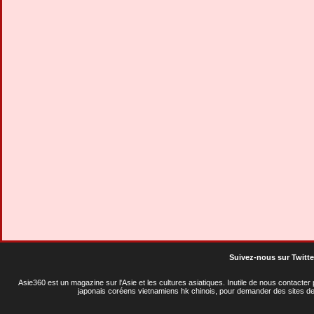
Suivez-nous sur Twitte
Asie360 est un magazine sur l'Asie et les cultures asiatiques
. Inutile de nous contacte
japonais coréens vietnamiens hk chinois, pour demander des sites de