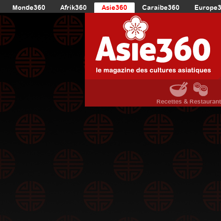
Monde360
Afrik360
Asie360
Caraibe360
Europe
Recettes & Restauran