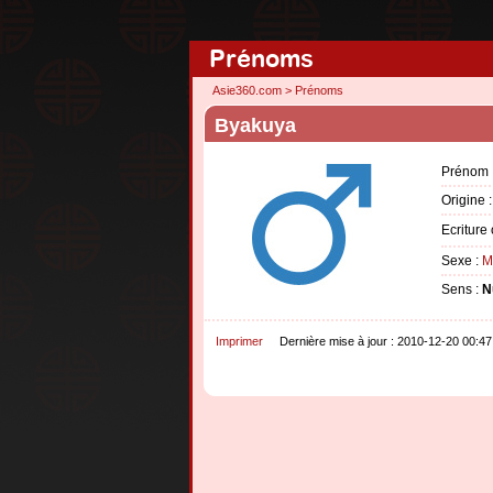
Prénoms
Asie360.com
>
Prénoms
Byakuya
Prénom 
Origine 
Ecriture
Sexe :
M
Sens :
N
Imprimer
Dernière mise à jour : 2010-12-20 00:47