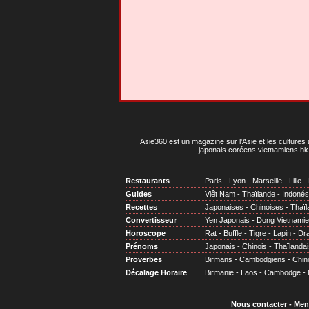
Asie360 est un magazine sur l'Asie et les cultures 
japonais coréens vietnamiens hk 
Restaurants
Paris
-
Lyon
-
Marseille
-
Lille
-
Guides
Viêt Nam
-
Thaïlande
-
Indonés
Recettes
Japonaises
-
Chinoises
-
Thaïl
Convertisseur
Yen Japonais
-
Dong Vietnami
Horoscope
Rat
-
Buffle
-
Tigre
-
Lapin
-
Dr
Prénoms
Japonais
-
Chinois
-
Thaïlandai
Proverbes
Birmans
-
Cambodgiens
-
Chin
Décalage Horaire
Birmanie
-
Laos
-
Cambodge
-
Nous contacter
-
Men