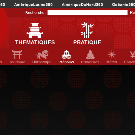
360
AmériqueLatine360
AmériqueDuNord360
Océanie36
Recherche :
THEMATIQUES
PRATIQUE
ts
Tourisme
Horoscope
Prénoms
Proverbes
Météo
Conve