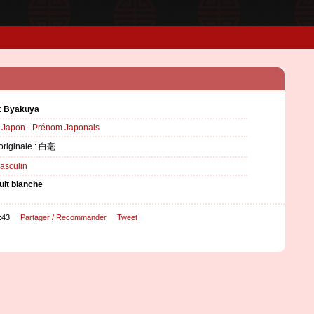
:
Byakuya
:
Japon
-
Prénom Japonais
 originale : 白毫
asculin
uit blanche
:43
Partager / Recommander
Tweet