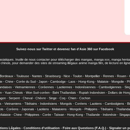
Suivez-nous sur Twitter
et
devenez fan d'Asie 360 sur Facebook
asiatiques
. Inutile de nous contacter pour télécharger des mangas, manga xxx, manga hentai,
chinois, pour demander des sites de streaming illégaux anime manga film, de lecture en li
Bordeaux
-
Toulouse
-
Nantes
-
Strasbourg
-
Nice
-
Toulon
-
Montpellier
-
Rennes
-
Rouen
-
ie
-
Chine
-
Corée du Sud
-
Japon
-
Cambodge
-
Laos
-
Hong-Kong
-
Malaisie
-
Mongolie
-
Ph
andaises
-
Vietnamiennes
-
Coréennes
-
Laotiennes
-
Indonésiennes
-
Cambodgiennes
-
Sin
en
-
Yuan Chinois
-
Won Sud-coréen
-
Baht Thaïlandais
-
Rupiah Indonésien
-
Dollars de Hon
agon
-
Serpent
-
Cheval
-
Chèvre
-
Singe
-
Coq
-
Chien
-
Cochon
s
-
Vietnamiens
-
Tibétains
-
Indonésiens
-
Mongols
-
Coréens
-
Laotiens
-
Cambodgiens
-
B
ois
-
Coréens
-
Japonais
-
Laotiens
-
Malaisiens
-
Mongols
-
Philippins
-
Tibétains
-
Thaïlanda
Malaisie
-
Chine
-
Philippines
-
Corée
-
Taïwan
-
Hong-Kong
-
Thaïlande
-
Indonésie
-
Singap
tions Légales
-
Conditions d'utilisation
-
Foire aux Questions (F.A.Q.)
-
Signaler un 