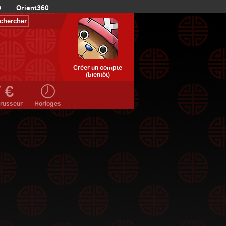
0
Orient360
Créer un compte
(bientôt)
rtisseur
Horloges