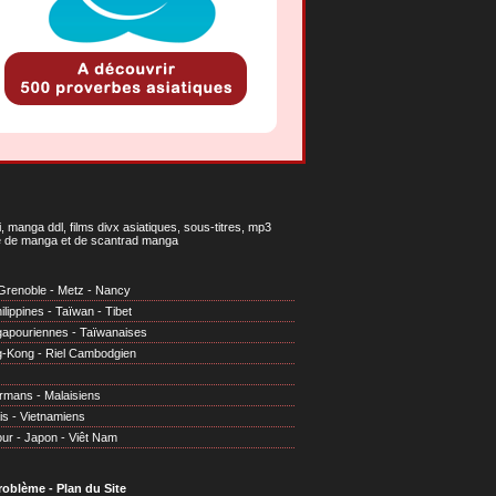
 manga ddl, films divx asiatiques, sous-titres, mp3
gne de manga et de scantrad manga
Grenoble
-
Metz
-
Nancy
ilippines
-
Taïwan
-
Tibet
gapouriennes
-
Taïwanaises
g-Kong
-
Riel Cambodgien
irmans
-
Malaisiens
is
-
Vietnamiens
our
-
Japon
-
Viêt Nam
problème
-
Plan du Site