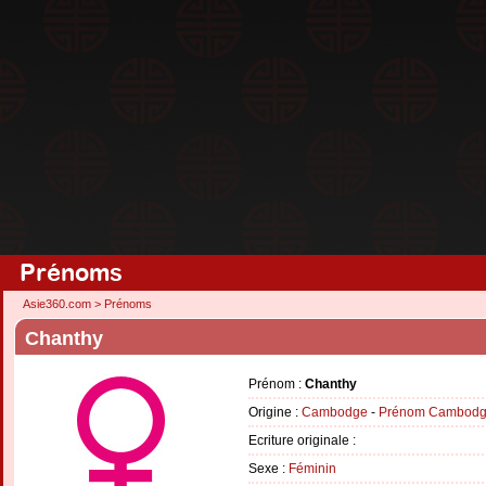
Prénoms
Asie360.com
>
Prénoms
Chanthy
Prénom :
Chanthy
Origine :
Cambodge
-
Prénom Cambodg
Ecriture originale :
Sexe :
Féminin