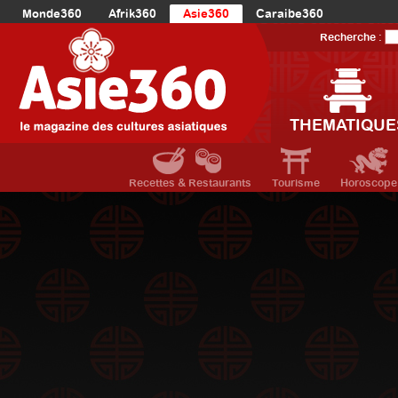
Monde360
Afrik360
Asie360
Caraibe360
Europe360
AmériqueLatine360
AmériqueDuNord360
Recherche :
Océanie360
Orient360
THEMATIQUE
Recettes & Restaurants
Tourisme
Horoscope