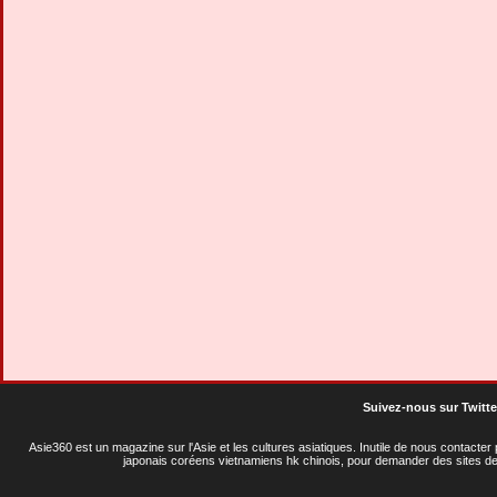
Suivez-nous sur Twitte
Asie360 est un magazine sur l'Asie et les cultures asiatiques
. Inutile de nous contacte
japonais coréens vietnamiens hk chinois, pour demander des sites de