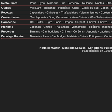
Restaurants
Paris
-
Lyon
-
Marseille
-
Lille
-
Bordeaux
-
Toulouse
-
Nantes
-
Stra
Guides
Viêt Nam
-
Thaïlande
-
Indonésie
-
Chine
-
Corée du Sud
-
Japon
-
Recettes
Japonaises
-
Chinoises
-
Thaïlandaises
-
Vietnamiennes
-
Coréenn
Convertisseur
Yen Japonais
-
Dong Vietnamien
-
Yuan Chinois
-
Won Sud-coréen
Horoscope
Rat
-
Buffle
-
Tigre
-
Lapin
-
Dragon
-
Serpent
-
Cheval
-
Chèvre
-
S
Prénoms
Japonais
-
Chinois
-
Thaïlandais
-
Vietnamiens
-
Tibétains
-
Indonés
Proverbes
Birmans
-
Cambodgiens
-
Chinois
-
Coréens
-
Japonais
-
Laotiens
Décalage Horaire
Birmanie
-
Laos
-
Cambodge
-
Malaisie
-
Chine
-
Philippines
-
Corée
Nous contacter
-
Mentions Légales
-
Conditions d'utili
Page générée en 0.0293