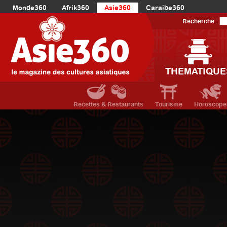
Monde360
Afrik360
Asie360
Caraibe360
Europe360
AmériqueLatine360
AmériqueDuNord360
Recherche :
Océanie360
Orient360
THEMATIQUE
Recettes & Restaurants
Tourisme
Horoscope