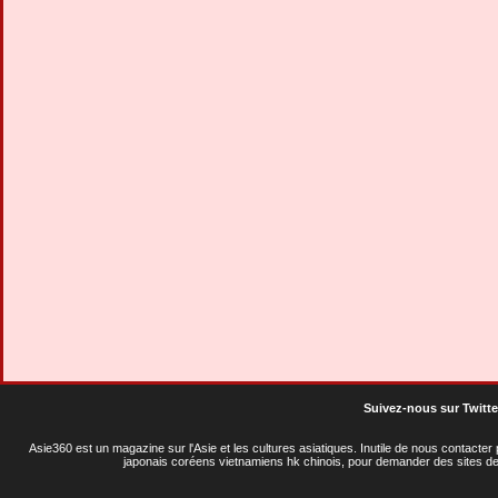
Suivez-nous sur Twitte
Asie360 est un magazine sur l'Asie et les cultures asiatiques
. Inutile de nous contacte
japonais coréens vietnamiens hk chinois, pour demander des sites de