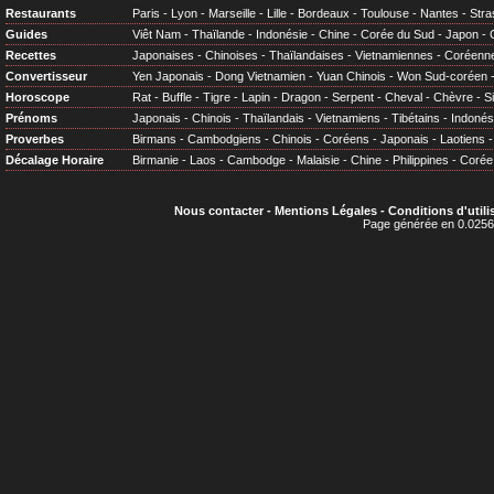
Restaurants
Paris
-
Lyon
-
Marseille
-
Lille
-
Bordeaux
-
Toulouse
-
Nantes
-
Stra
Guides
Viêt Nam
-
Thaïlande
-
Indonésie
-
Chine
-
Corée du Sud
-
Japon
-
Recettes
Japonaises
-
Chinoises
-
Thaïlandaises
-
Vietnamiennes
-
Coréenn
Convertisseur
Yen Japonais
-
Dong Vietnamien
-
Yuan Chinois
-
Won Sud-coréen
Horoscope
Rat
-
Buffle
-
Tigre
-
Lapin
-
Dragon
-
Serpent
-
Cheval
-
Chèvre
-
S
Prénoms
Japonais
-
Chinois
-
Thaïlandais
-
Vietnamiens
-
Tibétains
-
Indonés
Proverbes
Birmans
-
Cambodgiens
-
Chinois
-
Coréens
-
Japonais
-
Laotiens
Décalage Horaire
Birmanie
-
Laos
-
Cambodge
-
Malaisie
-
Chine
-
Philippines
-
Corée
Nous contacter
-
Mentions Légales
-
Conditions d'utili
Page générée en 0.0256