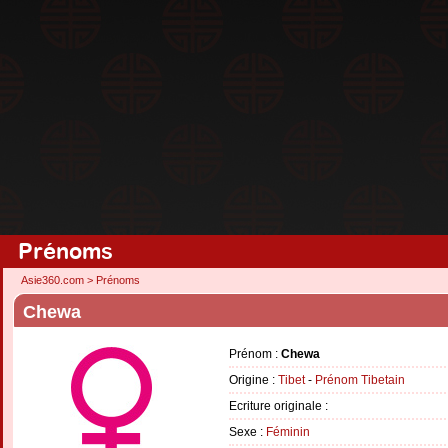
Prénoms
Asie360.com
>
Prénoms
Chewa
Prénom :
Chewa
Origine :
Tibet
-
Prénom Tibetain
Ecriture originale :
Sexe :
Féminin