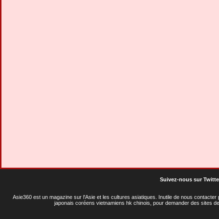
Suivez-nous sur Twitte
Asie360 est un magazine sur l'Asie et les cultures asiatiques
. Inutile de nous contacte
japonais coréens vietnamiens hk chinois, pour demander des sites de