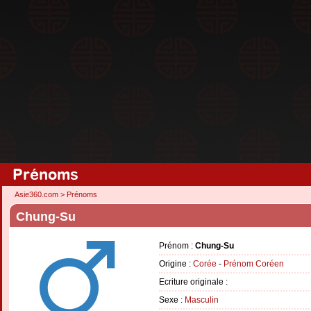
Prénoms
Asie360.com
>
Prénoms
Chung-Su
Prénom :
Chung-Su
Origine :
Corée
-
Prénom Coréen
Ecriture originale :
Sexe :
Masculin