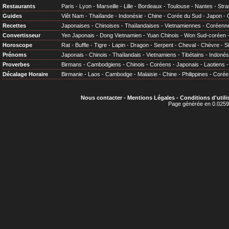
Restaurants
Paris
-
Lyon
-
Marseille
-
Lille
-
Bordeaux
-
Toulouse
-
Nantes
-
Stra
Guides
Viêt Nam
-
Thaïlande
-
Indonésie
-
Chine
-
Corée du Sud
-
Japon
-
Recettes
Japonaises
-
Chinoises
-
Thaïlandaises
-
Vietnamiennes
-
Coréenn
Convertisseur
Yen Japonais
-
Dong Vietnamien
-
Yuan Chinois
-
Won Sud-coréen
Horoscope
Rat
-
Buffle
-
Tigre
-
Lapin
-
Dragon
-
Serpent
-
Cheval
-
Chèvre
-
S
Prénoms
Japonais
-
Chinois
-
Thaïlandais
-
Vietnamiens
-
Tibétains
-
Indonés
Proverbes
Birmans
-
Cambodgiens
-
Chinois
-
Coréens
-
Japonais
-
Laotiens
Décalage Horaire
Birmanie
-
Laos
-
Cambodge
-
Malaisie
-
Chine
-
Philippines
-
Corée
Nous contacter
-
Mentions Légales
-
Conditions d'utili
Page générée en 0.0259