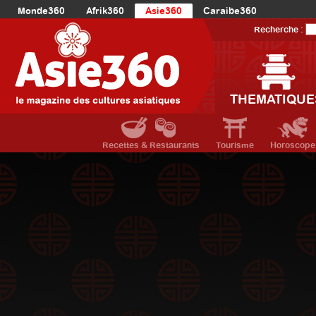
Monde360
Afrik360
Asie360
Caraibe360
Europe360
AmériqueLatine360
AmériqueDuNord360
Recherche :
Océanie360
Orient360
THEMATIQUE
Recettes & Restaurants
Tourisme
Horoscope