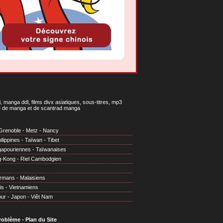
 manga ddl, films divx asiatiques, sous-titres, mp3
gne de manga et de scantrad manga
Grenoble
-
Metz
-
Nancy
ilippines
-
Taïwan
-
Tibet
gapouriennes
-
Taïwanaises
g-Kong
-
Riel Cambodgien
irmans
-
Malaisiens
is
-
Vietnamiens
our
-
Japon
-
Viêt Nam
problème
-
Plan du Site