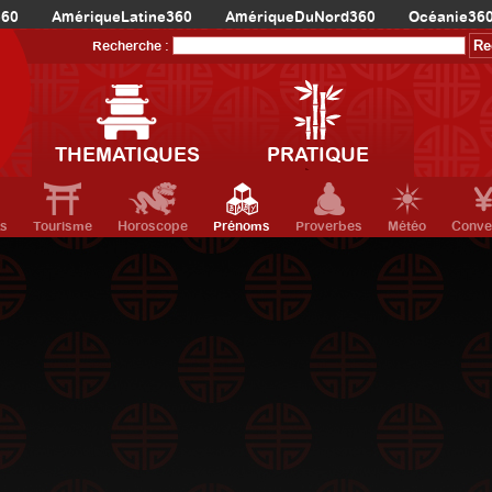
360
AmériqueLatine360
AmériqueDuNord360
Océanie36
Recherche :
THEMATIQUES
PRATIQUE
ts
Tourisme
Horoscope
Prénoms
Proverbes
Météo
Conve