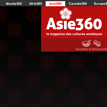
Monde360
Afrik360
Asie360
Caraibe360
Europe
Recettes & Restauran