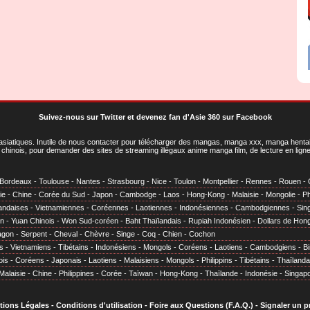
Suivez-nous sur Twitter
et
devenez fan d'Asie 360 sur Facebook
asiatiques
. Inutile de nous contacter pour télécharger des mangas, manga xxx, manga hentai,
chinois, pour demander des sites de streaming illégaux anime manga film, de lecture en li
Bordeaux
-
Toulouse
-
Nantes
-
Strasbourg
-
Nice
-
Toulon
-
Montpellier
-
Rennes
-
Rouen
-
ie
-
Chine
-
Corée du Sud
-
Japon
-
Cambodge
-
Laos
-
Hong-Kong
-
Malaisie
-
Mongolie
-
Ph
andaises
-
Vietnamiennes
-
Coréennes
-
Laotiennes
-
Indonésiennes
-
Cambodgiennes
-
Sin
en
-
Yuan Chinois
-
Won Sud-coréen
-
Baht Thaïlandais
-
Rupiah Indonésien
-
Dollars de Hon
agon
-
Serpent
-
Cheval
-
Chèvre
-
Singe
-
Coq
-
Chien
-
Cochon
s
-
Vietnamiens
-
Tibétains
-
Indonésiens
-
Mongols
-
Coréens
-
Laotiens
-
Cambodgiens
-
B
ois
-
Coréens
-
Japonais
-
Laotiens
-
Malaisiens
-
Mongols
-
Philippins
-
Tibétains
-
Thaïlanda
Malaisie
-
Chine
-
Philippines
-
Corée
-
Taïwan
-
Hong-Kong
-
Thaïlande
-
Indonésie
-
Singap
tions Légales
-
Conditions d'utilisation
-
Foire aux Questions (F.A.Q.)
-
Signaler un 