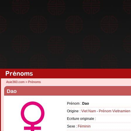
Prénoms
Asie360.com
>
Prénoms
Dao
Prénom :
Dao
Origine :
Viet Nam
-
Prénom Vietnamien
Ecriture originale :
Sexe :
Féminin