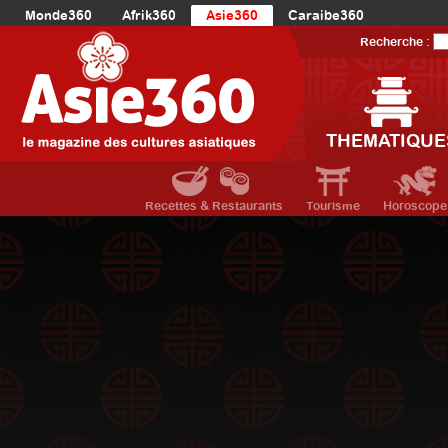
Monde360
Afrik360
Asie360
Caraibe360
Europe360
AmériqueLatine360
AmériqueDuNord360
Recherche :
Océanie360
Orient360
THEMATIQUE
Recettes & Restaurants
Tourisme
Horoscope