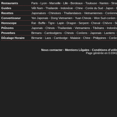
Restaurants
Paris
-
Lyon
-
Marseille
-
Lille
-
Bordeaux
-
Toulouse
-
Nantes
-
Stra
Guides
Viêt Nam
-
Thaïlande
-
Indonésie
-
Chine
-
Corée du Sud
-
Japon
-
Recettes
Japonaises
-
Chinoises
-
Thaïlandaises
-
Vietnamiennes
-
Coréenn
Convertisseur
Yen Japonais
-
Dong Vietnamien
-
Yuan Chinois
-
Won Sud-coréen
Horoscope
Rat
-
Buffle
-
Tigre
-
Lapin
-
Dragon
-
Serpent
-
Cheval
-
Chèvre
-
S
Prénoms
Japonais
-
Chinois
-
Thaïlandais
-
Vietnamiens
-
Tibétains
-
Indonés
Proverbes
Birmans
-
Cambodgiens
-
Chinois
-
Coréens
-
Japonais
-
Laotiens
Décalage Horaire
Birmanie
-
Laos
-
Cambodge
-
Malaisie
-
Chine
-
Philippines
-
Corée
Nous contacter
-
Mentions Légales
-
Conditions d'utili
Page générée en 0.0341