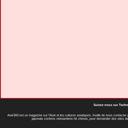
Suivez-nous sur Twitte
Asie360 est un magazine sur l'Asie et les cultures asiatiques
. Inutile de nous contacte
japonais coréens vietnamiens hk chinois, pour demander des sites de