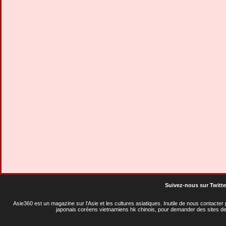
Suivez-nous sur Twitte
Asie360 est un magazine sur l'Asie et les cultures asiatiques
. Inutile de nous contacte
japonais coréens vietnamiens hk chinois, pour demander des sites de