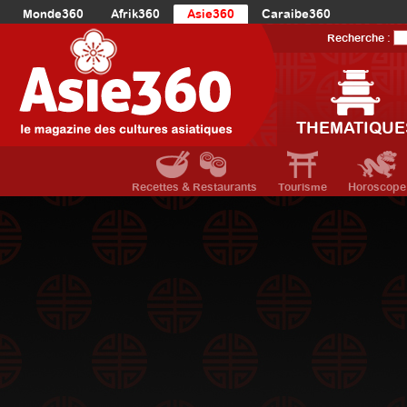
Monde360
Afrik360
Asie360
Caraibe360
Europe360
AmériqueLatine360
AmériqueDuNord360
Recherche :
Océanie360
Orient360
THEMATIQUE
Recettes & Restaurants
Tourisme
Horoscope