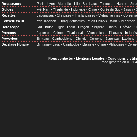
Restaurants
Paris
-
Lyon
-
Marseille
-
Lille
-
Bordeaux
-
Toulouse
-
Nantes
-
Stra
Guides
Viêt Nam
-
Thaïlande
-
Indonésie
-
Chine
-
Corée du Sud
-
Japon
-
Recettes
Japonaises
-
Chinoises
-
Thaïlandaises
-
Vietnamiennes
-
Coréenn
Convertisseur
Yen Japonais
-
Dong Vietnamien
-
Yuan Chinois
-
Won Sud-coréen
Horoscope
Rat
-
Buffle
-
Tigre
-
Lapin
-
Dragon
-
Serpent
-
Cheval
-
Chèvre
-
S
Prénoms
Japonais
-
Chinois
-
Thaïlandais
-
Vietnamiens
-
Tibétains
-
Indonés
Proverbes
Birmans
-
Cambodgiens
-
Chinois
-
Coréens
-
Japonais
-
Laotiens
Décalage Horaire
Birmanie
-
Laos
-
Cambodge
-
Malaisie
-
Chine
-
Philippines
-
Corée
Nous contacter
-
Mentions Légales
-
Conditions d'utili
Page générée en 0.0304