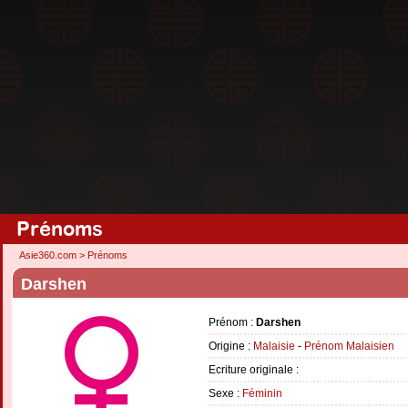
Prénoms
Asie360.com
>
Prénoms
Darshen
Prénom :
Darshen
Origine :
Malaisie
-
Prénom Malaisien
Ecriture originale :
Sexe :
Féminin