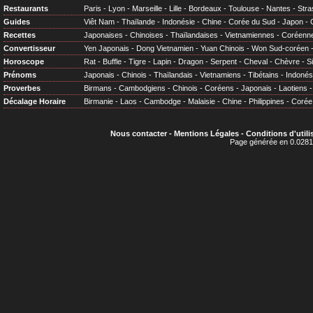
Restaurants
Paris
-
Lyon
-
Marseille
-
Lille
-
Bordeaux
-
Toulouse
-
Nantes
-
Stra
Guides
Viêt Nam
-
Thaïlande
-
Indonésie
-
Chine
-
Corée du Sud
-
Japon
-
Recettes
Japonaises
-
Chinoises
-
Thaïlandaises
-
Vietnamiennes
-
Coréenn
Convertisseur
Yen Japonais
-
Dong Vietnamien
-
Yuan Chinois
-
Won Sud-coréen
Horoscope
Rat
-
Buffle
-
Tigre
-
Lapin
-
Dragon
-
Serpent
-
Cheval
-
Chèvre
-
S
Prénoms
Japonais
-
Chinois
-
Thaïlandais
-
Vietnamiens
-
Tibétains
-
Indonés
Proverbes
Birmans
-
Cambodgiens
-
Chinois
-
Coréens
-
Japonais
-
Laotiens
Décalage Horaire
Birmanie
-
Laos
-
Cambodge
-
Malaisie
-
Chine
-
Philippines
-
Corée
Nous contacter
-
Mentions Légales
-
Conditions d'utili
Page générée en 0.0281