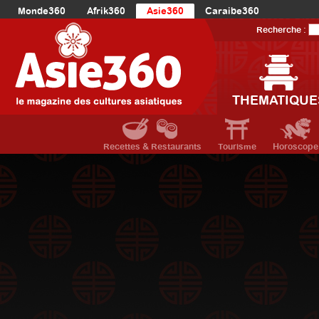
Monde360
Afrik360
Asie360
Caraibe360
Europe360
AmériqueLatine360
AmériqueDuNord360
Recherche :
Océanie360
Orient360
THEMATIQUE
Recettes & Restaurants
Tourisme
Horoscope