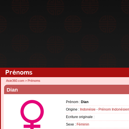
Prénoms
Asie360.com
>
Prénoms
Dian
Prénom :
Dian
Origine :
Indonésie
-
Prénom Indonésie
Ecriture originale :
Sexe :
Féminin