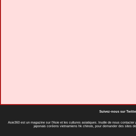
Suivez-nous sur Twitte
Asie360 est un magazine sur l'Asie et les cultures asiatiques
. Inutile de nous contacte
japonais coréens vietnamiens hk chinois, pour demander des sites de