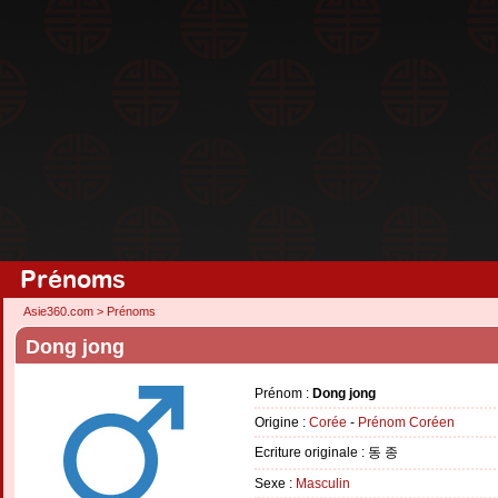
Prénoms
Asie360.com
>
Prénoms
Dong jong
Prénom :
Dong jong
Origine :
Corée
-
Prénom Coréen
Ecriture originale : 동 종
Sexe :
Masculin