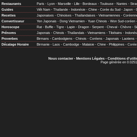
Restaurants
Paris
-
Lyon
-
Marseille
-
Lille
-
Bordeaux
-
Toulouse
-
Nantes
-
Stra
Guides
Viêt Nam
-
Thaïlande
-
Indonésie
-
Chine
-
Corée du Sud
-
Japon
-
Recettes
Japonaises
-
Chinoises
-
Thaïlandaises
-
Vietnamiennes
-
Coréenn
Convertisseur
Yen Japonais
-
Dong Vietnamien
-
Yuan Chinois
-
Won Sud-coréen
Horoscope
Rat
-
Buffle
-
Tigre
-
Lapin
-
Dragon
-
Serpent
-
Cheval
-
Chèvre
-
S
Prénoms
Japonais
-
Chinois
-
Thaïlandais
-
Vietnamiens
-
Tibétains
-
Indonés
Proverbes
Birmans
-
Cambodgiens
-
Chinois
-
Coréens
-
Japonais
-
Laotiens
Décalage Horaire
Birmanie
-
Laos
-
Cambodge
-
Malaisie
-
Chine
-
Philippines
-
Corée
Nous contacter
-
Mentions Légales
-
Conditions d'utili
Page générée en 0.0251