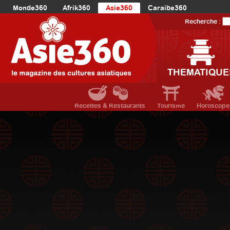
Monde360
Afrik360
Asie360
Caraibe360
Europe360
AmériqueLatine360
AmériqueDuNord360
Recherche :
Océanie360
Orient360
THEMATIQUE
Recettes & Restaurants
Tourisme
Horoscope