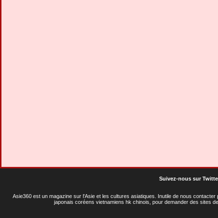
Suivez-nous sur Twitte
Asie360 est un magazine sur l'Asie et les cultures asiatiques
. Inutile de nous contacte
japonais coréens vietnamiens hk chinois, pour demander des sites de