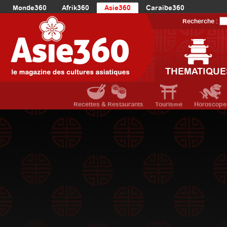
Monde360
Afrik360
Asie360
Caraibe360
Europe360
AmériqueLatine360
AmériqueDuNord360
Recherche :
Océanie360
Orient360
THEMATIQUE
Recettes & Restaurants
Tourisme
Horoscope