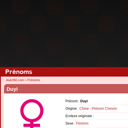
Prénoms
Asie360.com
>
Prénoms
Duyi
Prénom :
Duyi
Origine :
Chine
-
Prénom Chinois
Ecriture originale :
Sexe :
Féminin