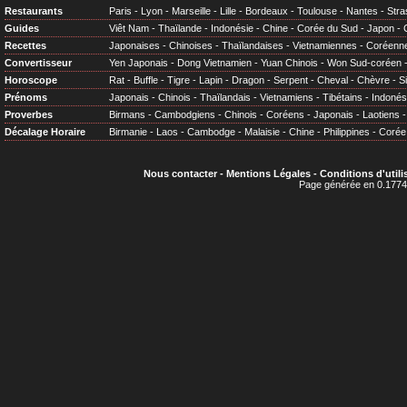
Restaurants
Paris
-
Lyon
-
Marseille
-
Lille
-
Bordeaux
-
Toulouse
-
Nantes
-
Stra
Guides
Viêt Nam
-
Thaïlande
-
Indonésie
-
Chine
-
Corée du Sud
-
Japon
-
Recettes
Japonaises
-
Chinoises
-
Thaïlandaises
-
Vietnamiennes
-
Coréenn
Convertisseur
Yen Japonais
-
Dong Vietnamien
-
Yuan Chinois
-
Won Sud-coréen
Horoscope
Rat
-
Buffle
-
Tigre
-
Lapin
-
Dragon
-
Serpent
-
Cheval
-
Chèvre
-
S
Prénoms
Japonais
-
Chinois
-
Thaïlandais
-
Vietnamiens
-
Tibétains
-
Indonés
Proverbes
Birmans
-
Cambodgiens
-
Chinois
-
Coréens
-
Japonais
-
Laotiens
Décalage Horaire
Birmanie
-
Laos
-
Cambodge
-
Malaisie
-
Chine
-
Philippines
-
Corée
Nous contacter
-
Mentions Légales
-
Conditions d'utili
Page générée en 0.1774