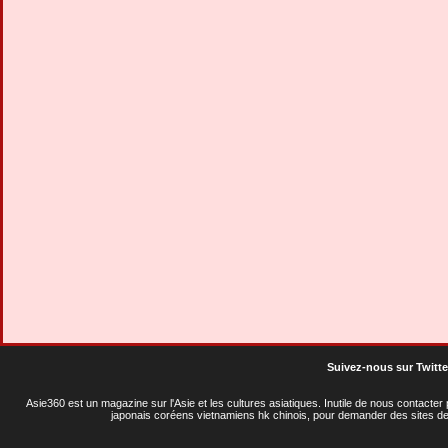
Suivez-nous sur Twitte
Asie360 est un magazine sur l'Asie et les cultures asiatiques
. Inutile de nous contacte
japonais coréens vietnamiens hk chinois, pour demander des sites de