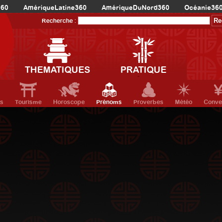
360
AmériqueLatine360
AmériqueDuNord360
Océanie36
Recherche :
THEMATIQUES
PRATIQUE
ts
Tourisme
Horoscope
Prénoms
Proverbes
Météo
Conve