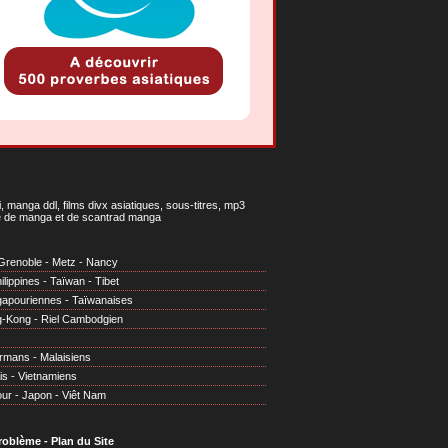
 manga ddl, films divx asiatiques, sous-titres, mp3
gne de manga et de scantrad manga
Grenoble
-
Metz
-
Nancy
ilippines
-
Taïwan
-
Tibet
gapouriennes
-
Taïwanaises
g-Kong
-
Riel Cambodgien
irmans
-
Malaisiens
is
-
Vietnamiens
our
-
Japon
-
Viêt Nam
problème
-
Plan du Site