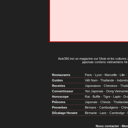
Asie360 est un magazine sur l'Asie et les cultures 
japonais coréens vietnamiens hk 
Restaurants
Paris
-
Lyon
-
Marseille
-
Lille
-
Guides
Viêt Nam
-
Thaïlande
-
Indonés
Recettes
Japonaises
-
Chinoises
-
Thaïl
Convertisseur
Yen Japonais
-
Dong Vietnami
Horoscope
Rat
-
Buffle
-
Tigre
-
Lapin
-
Dr
Prénoms
Japonais
-
Chinois
-
Thaïlandai
Proverbes
Birmans
-
Cambodgiens
-
Chin
Décalage Horaire
Birmanie
-
Laos
-
Cambodge
-
Nous contacter
-
Men