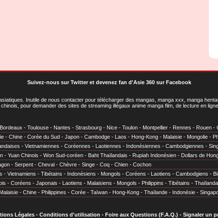
Suivez-nous sur Twitter
et
devenez fan d'Asie 360 sur Facebook
asiatiques
. Inutile de nous contacter pour télécharger des mangas, manga xxx, manga hentai,
chinois, pour demander des sites de streaming illégaux anime manga film, de lecture en li
Bordeaux
-
Toulouse
-
Nantes
-
Strasbourg
-
Nice
-
Toulon
-
Montpellier
-
Rennes
-
Rouen
-
ie
-
Chine
-
Corée du Sud
-
Japon
-
Cambodge
-
Laos
-
Hong-Kong
-
Malaisie
-
Mongolie
-
Ph
andaises
-
Vietnamiennes
-
Coréennes
-
Laotiennes
-
Indonésiennes
-
Cambodgiennes
-
Sin
en
-
Yuan Chinois
-
Won Sud-coréen
-
Baht Thaïlandais
-
Rupiah Indonésien
-
Dollars de Hon
agon
-
Serpent
-
Cheval
-
Chèvre
-
Singe
-
Coq
-
Chien
-
Cochon
s
-
Vietnamiens
-
Tibétains
-
Indonésiens
-
Mongols
-
Coréens
-
Laotiens
-
Cambodgiens
-
B
ois
-
Coréens
-
Japonais
-
Laotiens
-
Malaisiens
-
Mongols
-
Philippins
-
Tibétains
-
Thaïlanda
Malaisie
-
Chine
-
Philippines
-
Corée
-
Taïwan
-
Hong-Kong
-
Thaïlande
-
Indonésie
-
Singap
tions Légales
-
Conditions d'utilisation
-
Foire aux Questions (F.A.Q.)
-
Signaler un 