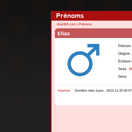
Prénoms
Asie360.com
>
Prénoms
Elias
Prénom 
Origine 
Ecriture 
Sexe :
M
Sens :
Imprimer
Dernière mise à jour : 2010-12-20 00:47