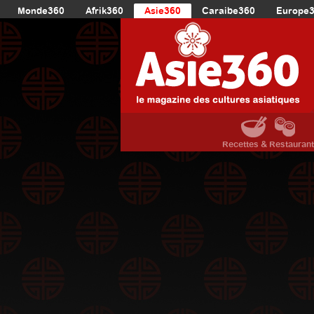
Monde360
Afrik360
Asie360
Caraibe360
Europe
Recettes & Restauran