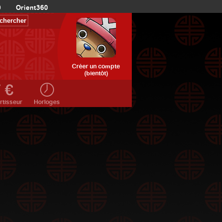
0
Orient360
Créer un compte
(bientôt)
rtisseur
Horloges