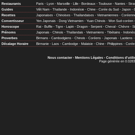
Restaurants
Paris
-
Lyon
-
Marseille
-
Lille
-
Bordeaux
-
Toulouse
-
Nantes
-
Stra
Guides
Viêt Nam
-
Thaïlande
-
Indonésie
-
Chine
-
Corée du Sud
-
Japon
-
Recettes
Japonaises
-
Chinoises
-
Thaïlandaises
-
Vietnamiennes
-
Coréenn
Convertisseur
Yen Japonais
-
Dong Vietnamien
-
Yuan Chinois
-
Won Sud-coréen
Horoscope
Rat
-
Buffle
-
Tigre
-
Lapin
-
Dragon
-
Serpent
-
Cheval
-
Chèvre
-
S
Prénoms
Japonais
-
Chinois
-
Thaïlandais
-
Vietnamiens
-
Tibétains
-
Indonés
Proverbes
Birmans
-
Cambodgiens
-
Chinois
-
Coréens
-
Japonais
-
Laotiens
Décalage Horaire
Birmanie
-
Laos
-
Cambodge
-
Malaisie
-
Chine
-
Philippines
-
Corée
Nous contacter
-
Mentions Légales
-
Conditions d'utili
Page générée en 0.0283