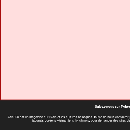
Suivez-nous sur Twitte
Asie360 est un magazine sur l'Asie et les cultures asiatiques
. Inutile de nous contacte
japonais coréens vietnamiens hk chinois, pour demander des sites de