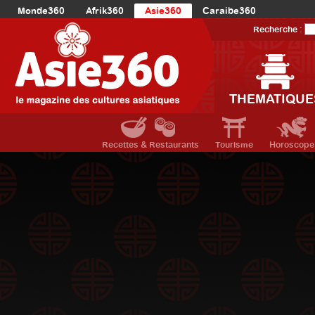
Monde360
Afrik360
Asie360
Caraibe360
Europe360
AmériqueLatine360
AmériqueDuNord360
Recherche :
Océanie360
Orient360
THEMATIQUE
Recettes & Restaurants
Tourisme
Horoscope