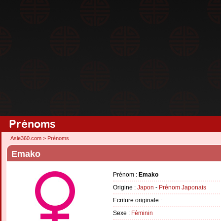
Prénoms
Asie360.com
>
Prénoms
Emako
Prénom :
Emako
Origine :
Japon
-
Prénom Japonais
Ecriture originale :
Sexe :
Féminin