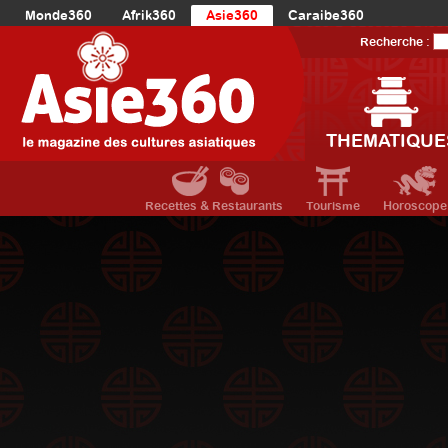
Monde360
Afrik360
Asie360
Caraibe360
Europe360
AmériqueLatine360
AmériqueDuNord360
Recherche :
Océanie360
Orient360
THEMATIQUE
Recettes & Restaurants
Tourisme
Horoscope