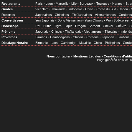
Restaurants
Paris
-
Lyon
-
Marseille
-
Lille
-
Bordeaux
-
Toulouse
-
Nantes
-
Stra
Guides
Viêt Nam
-
Thaïlande
-
Indonésie
-
Chine
-
Corée du Sud
-
Japon
-
Recettes
Japonaises
-
Chinoises
-
Thaïlandaises
-
Vietnamiennes
-
Coréenn
Convertisseur
Yen Japonais
-
Dong Vietnamien
-
Yuan Chinois
-
Won Sud-coréen
Horoscope
Rat
-
Buffle
-
Tigre
-
Lapin
-
Dragon
-
Serpent
-
Cheval
-
Chèvre
-
S
Prénoms
Japonais
-
Chinois
-
Thaïlandais
-
Vietnamiens
-
Tibétains
-
Indonés
Proverbes
Birmans
-
Cambodgiens
-
Chinois
-
Coréens
-
Japonais
-
Laotiens
Décalage Horaire
Birmanie
-
Laos
-
Cambodge
-
Malaisie
-
Chine
-
Philippines
-
Corée
Nous contacter
-
Mentions Légales
-
Conditions d'utili
Page générée en 0.0425