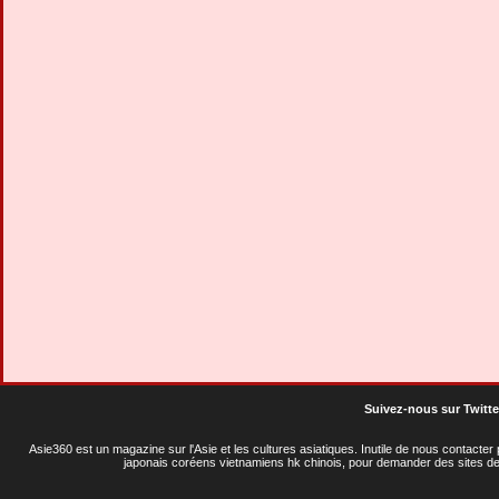
Suivez-nous sur Twitte
Asie360 est un magazine sur l'Asie et les cultures asiatiques
. Inutile de nous contacte
japonais coréens vietnamiens hk chinois, pour demander des sites de