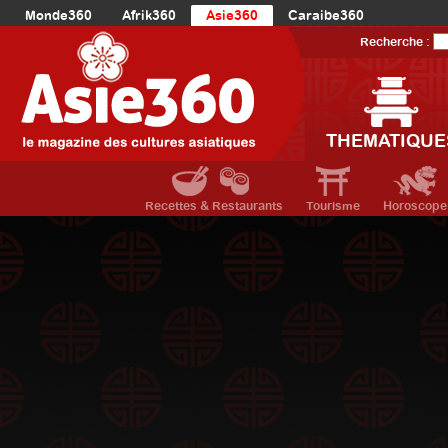
Monde360
Afrik360
Asie360
Caraibe360
Europe360
AmériqueLatine360
AmériqueDuNord360
Recherche :
Océanie360
Orient360
THEMATIQUE
Recettes & Restaurants
Tourisme
Horoscope