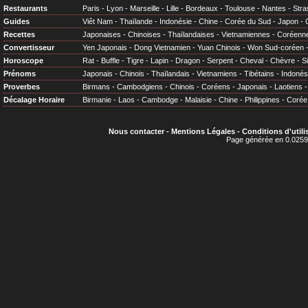
Restaurants
Paris
-
Lyon
-
Marseille
-
Lille
-
Bordeaux
-
Toulouse
-
Nantes
-
Stra
Guides
Viêt Nam
-
Thaïlande
-
Indonésie
-
Chine
-
Corée du Sud
-
Japon
-
Recettes
Japonaises
-
Chinoises
-
Thaïlandaises
-
Vietnamiennes
-
Coréenn
Convertisseur
Yen Japonais
-
Dong Vietnamien
-
Yuan Chinois
-
Won Sud-coréen
Horoscope
Rat
-
Buffle
-
Tigre
-
Lapin
-
Dragon
-
Serpent
-
Cheval
-
Chèvre
-
S
Prénoms
Japonais
-
Chinois
-
Thaïlandais
-
Vietnamiens
-
Tibétains
-
Indonés
Proverbes
Birmans
-
Cambodgiens
-
Chinois
-
Coréens
-
Japonais
-
Laotiens
Décalage Horaire
Birmanie
-
Laos
-
Cambodge
-
Malaisie
-
Chine
-
Philippines
-
Corée
Nous contacter
-
Mentions Légales
-
Conditions d'utili
Page générée en 0.0259