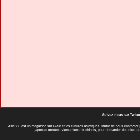
Suivez-nous sur Twitte
Asie360 est un magazine sur l'Asie et les cultures asiatiques
. Inutile de nous contacte
japonais coréens vietnamiens hk chinois, pour demander des sites de