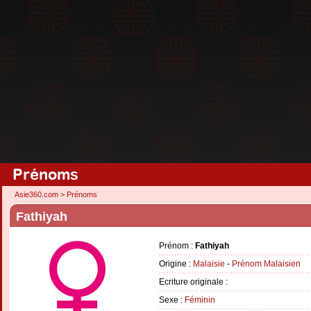
Prénoms
Asie360.com
>
Prénoms
Fathiyah
Prénom :
Fathiyah
Origine :
Malaisie
-
Prénom Malaisien
Ecriture originale :
Sexe :
Féminin