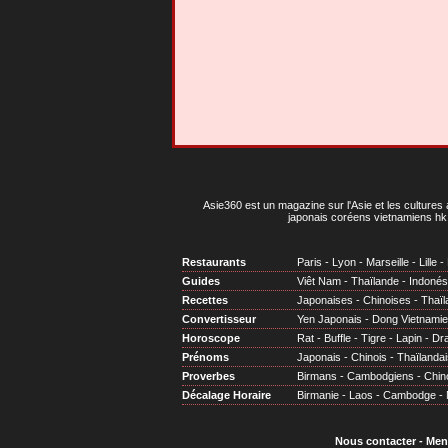
Asie360 est un magazine sur l'Asie et les cultures 
japonais coréens vietnamiens hk 
Restaurants
Paris
-
Lyon
-
Marseille
-
Lille
-
Guides
Viêt Nam
-
Thaïlande
-
Indonés
Recettes
Japonaises
-
Chinoises
-
Thaïl
Convertisseur
Yen Japonais
-
Dong Vietnami
Horoscope
Rat
-
Buffle
-
Tigre
-
Lapin
-
Dr
Prénoms
Japonais
-
Chinois
-
Thaïlandai
Proverbes
Birmans
-
Cambodgiens
-
Chin
Décalage Horaire
Birmanie
-
Laos
-
Cambodge
-
Nous contacter
-
Men