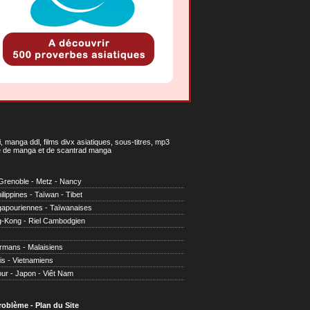
 manga ddl, films divx asiatiques, sous-titres, mp3
gne de manga et de scantrad manga
Grenoble
-
Metz
-
Nancy
ilippines
-
Taïwan
-
Tibet
gapouriennes
-
Taïwanaises
g-Kong
-
Riel Cambodgien
irmans
-
Malaisiens
is
-
Vietnamiens
our
-
Japon
-
Viêt Nam
problème
-
Plan du Site