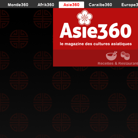
Monde360
Afrik360
Asie360
Caraibe360
Europe
Recettes & Restauran