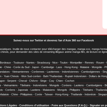
Suivez-nous sur Twitter
et
devenez fan d'Asie 360 sur Facebook
asiatiques
. Inutile de nous contacter pour télécharger des mangas, manga xxx, manga hentai,
chinois, pour demander des sites de streaming illégaux anime manga film, de lecture en li
Bordeaux
-
Toulouse
-
Nantes
-
Strasbourg
-
Nice
-
Toulon
-
Montpellier
-
Rennes
-
Rouen
-
ie
-
Chine
-
Corée du Sud
-
Japon
-
Cambodge
-
Laos
-
Hong-Kong
-
Malaisie
-
Mongolie
-
Ph
andaises
-
Vietnamiennes
-
Coréennes
-
Laotiennes
-
Indonésiennes
-
Cambodgiennes
-
Sin
en
-
Yuan Chinois
-
Won Sud-coréen
-
Baht Thaïlandais
-
Rupiah Indonésien
-
Dollars de Hon
agon
-
Serpent
-
Cheval
-
Chèvre
-
Singe
-
Coq
-
Chien
-
Cochon
s
-
Vietnamiens
-
Tibétains
-
Indonésiens
-
Mongols
-
Coréens
-
Laotiens
-
Cambodgiens
-
B
ois
-
Coréens
-
Japonais
-
Laotiens
-
Malaisiens
-
Mongols
-
Philippins
-
Tibétains
-
Thaïlanda
Malaisie
-
Chine
-
Philippines
-
Corée
-
Taïwan
-
Hong-Kong
-
Thaïlande
-
Indonésie
-
Singap
tions Légales
-
Conditions d'utilisation
-
Foire aux Questions (F.A.Q.)
-
Signaler un 