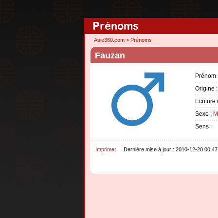
Prénoms
Asie360.com
>
Prénoms
Fauzan
Prénom 
Origine 
Ecriture 
Sexe :
M
Sens :
Imprimer
Dernière mise à jour : 2010-12-20 00:47