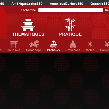
360
AmériqueLatine360
AmériqueDuNord360
Océanie36
Recherche :
THEMATIQUES
PRATIQUE
ts
Tourisme
Horoscope
Prénoms
Proverbes
Météo
Conve