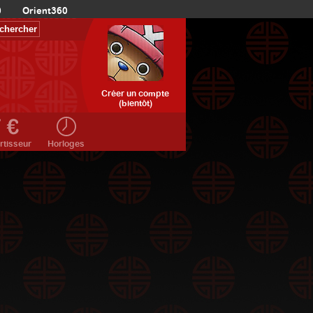
0
Orient360
Créer un compte
(bientôt)
rtisseur
Horloges