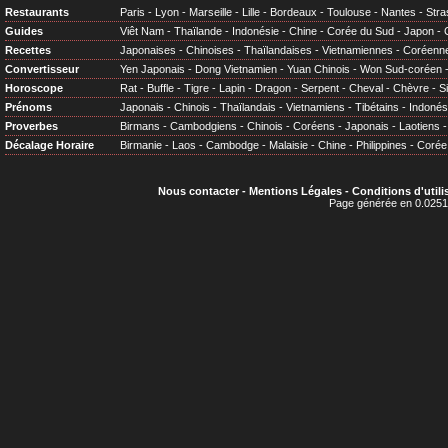
Restaurants
Paris
-
Lyon
-
Marseille
-
Lille
-
Bordeaux
-
Toulouse
-
Nantes
-
Stra
Guides
Viêt Nam
-
Thaïlande
-
Indonésie
-
Chine
-
Corée du Sud
-
Japon
-
Recettes
Japonaises
-
Chinoises
-
Thaïlandaises
-
Vietnamiennes
-
Coréenn
Convertisseur
Yen Japonais
-
Dong Vietnamien
-
Yuan Chinois
-
Won Sud-coréen
Horoscope
Rat
-
Buffle
-
Tigre
-
Lapin
-
Dragon
-
Serpent
-
Cheval
-
Chèvre
-
S
Prénoms
Japonais
-
Chinois
-
Thaïlandais
-
Vietnamiens
-
Tibétains
-
Indonés
Proverbes
Birmans
-
Cambodgiens
-
Chinois
-
Coréens
-
Japonais
-
Laotiens
Décalage Horaire
Birmanie
-
Laos
-
Cambodge
-
Malaisie
-
Chine
-
Philippines
-
Corée
Nous contacter
-
Mentions Légales
-
Conditions d'utili
Page générée en 0.0251