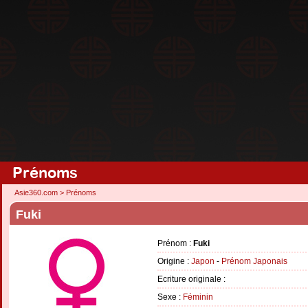
Prénoms
Asie360.com
>
Prénoms
Fuki
Prénom :
Fuki
Origine :
Japon
-
Prénom Japonais
Ecriture originale :
Sexe :
Féminin