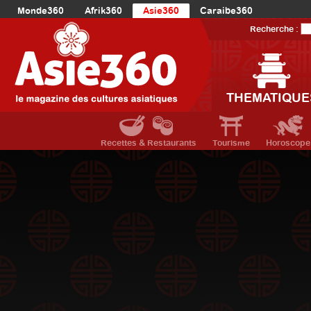
Monde360
Afrik360
Asie360
Caraibe360
Europe360
AmériqueLatine360
AmériqueDuNord360
Recherche :
Océanie360
Orient360
THEMATIQUE
Recettes & Restaurants
Tourisme
Horoscope