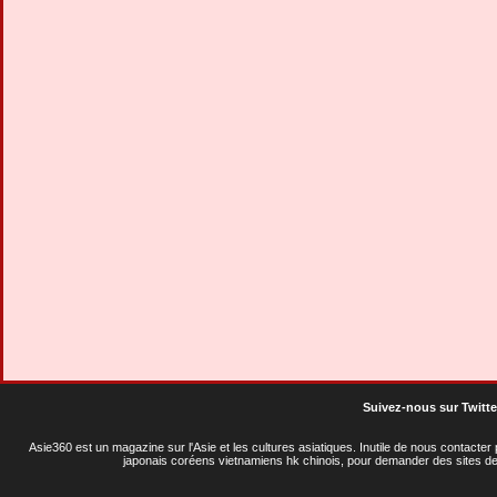
Suivez-nous sur Twitte
Asie360 est un magazine sur l'Asie et les cultures asiatiques
. Inutile de nous contacte
japonais coréens vietnamiens hk chinois, pour demander des sites de