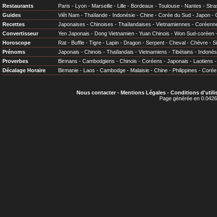
Restaurants
Paris
-
Lyon
-
Marseille
-
Lille
-
Bordeaux
-
Toulouse
-
Nantes
-
Stra
Guides
Viêt Nam
-
Thaïlande
-
Indonésie
-
Chine
-
Corée du Sud
-
Japon
-
Recettes
Japonaises
-
Chinoises
-
Thaïlandaises
-
Vietnamiennes
-
Coréenn
Convertisseur
Yen Japonais
-
Dong Vietnamien
-
Yuan Chinois
-
Won Sud-coréen
Horoscope
Rat
-
Buffle
-
Tigre
-
Lapin
-
Dragon
-
Serpent
-
Cheval
-
Chèvre
-
S
Prénoms
Japonais
-
Chinois
-
Thaïlandais
-
Vietnamiens
-
Tibétains
-
Indonés
Proverbes
Birmans
-
Cambodgiens
-
Chinois
-
Coréens
-
Japonais
-
Laotiens
Décalage Horaire
Birmanie
-
Laos
-
Cambodge
-
Malaisie
-
Chine
-
Philippines
-
Corée
Nous contacter
-
Mentions Légales
-
Conditions d'utili
Page générée en 0.0426