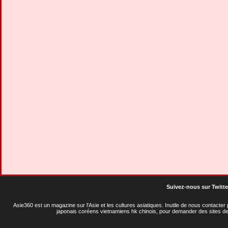
Suivez-nous sur Twitte
Asie360 est un magazine sur l'Asie et les cultures asiatiques
. Inutile de nous contacte
japonais coréens vietnamiens hk chinois, pour demander des sites de