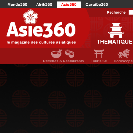
Monde360
Afrik360
Asie360
Caraibe360
Europe360
AmériqueLatine360
AmériqueDuNord360
Recherche :
Océanie360
Orient360
THEMATIQUE
Recettes & Restaurants
Tourisme
Horoscope