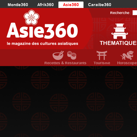
Monde360
Afrik360
Asie360
Caraibe360
Europe360
AmériqueLatine360
AmériqueDuNord360
Recherche :
Océanie360
Orient360
THEMATIQUE
Recettes & Restaurants
Tourisme
Horoscope