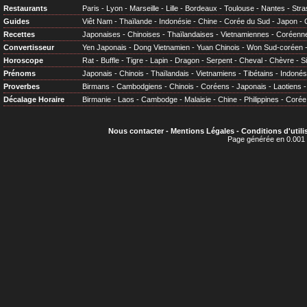
Restaurants
Paris
-
Lyon
-
Marseille
-
Lille
-
Bordeaux
-
Toulouse
-
Nantes
-
Stra
Guides
Viêt Nam
-
Thaïlande
-
Indonésie
-
Chine
-
Corée du Sud
-
Japon
-
Recettes
Japonaises
-
Chinoises
-
Thaïlandaises
-
Vietnamiennes
-
Coréenn
Convertisseur
Yen Japonais
-
Dong Vietnamien
-
Yuan Chinois
-
Won Sud-coréen
Horoscope
Rat
-
Buffle
-
Tigre
-
Lapin
-
Dragon
-
Serpent
-
Cheval
-
Chèvre
-
S
Prénoms
Japonais
-
Chinois
-
Thaïlandais
-
Vietnamiens
-
Tibétains
-
Indonés
Proverbes
Birmans
-
Cambodgiens
-
Chinois
-
Coréens
-
Japonais
-
Laotiens
Décalage Horaire
Birmanie
-
Laos
-
Cambodge
-
Malaisie
-
Chine
-
Philippines
-
Corée
Nous contacter
-
Mentions Légales
-
Conditions d'utili
Page générée en 0.001 