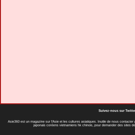
Suivez-nous sur Twitte
Asie360 est un magazine sur l'Asie et les cultures asiatiques
. Inutile de nous contacte
japonais coréens vietnamiens hk chinois, pour demander des sites de