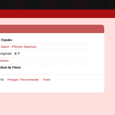
:
Fuyuko
:
Japon
-
Prénom Japonais
 originale : 冬子
éminin
nfant de l'hiver
:43
Partager / Recommander
Tweet