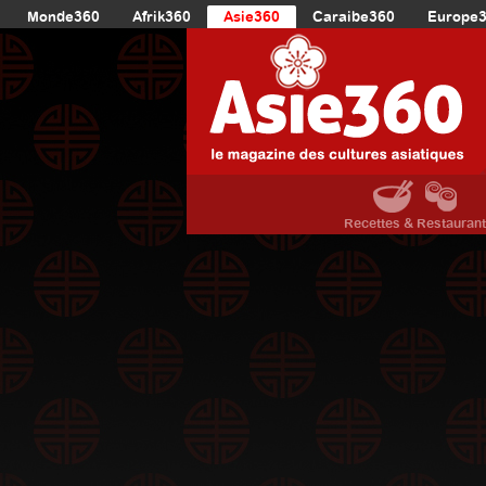
Monde360
Afrik360
Asie360
Caraibe360
Europe
Recettes & Restauran