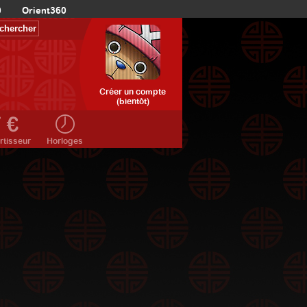
0
Orient360
Créer un compte
(bientôt)
rtisseur
Horloges