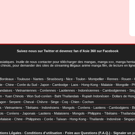
Suivez-nous sur Twitter
et
devenez fan d'Asie 360 sur Facebook
asiatiques
. Inutile de nous contacter pour télécharger des mangas, manga xxx, manga hentai,
chinois, pour demander des sites de streaming illégaux anime manga film, de lecture en li
Bordeaux
-
Toulouse
-
Nantes
-
Strasbourg
-
Nice
-
Toulon
-
Montpellier
-
Rennes
-
Rouen
-
ie
-
Chine
-
Corée du Sud
-
Japon
-
Cambodge
-
Laos
-
Hong-Kong
-
Malaisie
-
Mongolie
-
Ph
andaises
-
Vietnamiennes
-
Coréennes
-
Laotiennes
-
Indonésiennes
-
Cambodgiennes
-
Sin
en
-
Yuan Chinois
-
Won Sud-coréen
-
Baht Thaïlandais
-
Rupiah Indonésien
-
Dollars de Hon
agon
-
Serpent
-
Cheval
-
Chèvre
-
Singe
-
Coq
-
Chien
-
Cochon
s
-
Vietnamiens
-
Tibétains
-
Indonésiens
-
Mongols
-
Coréens
-
Laotiens
-
Cambodgiens
-
B
ois
-
Coréens
-
Japonais
-
Laotiens
-
Malaisiens
-
Mongols
-
Philippins
-
Tibétains
-
Thaïlanda
Malaisie
-
Chine
-
Philippines
-
Corée
-
Taïwan
-
Hong-Kong
-
Thaïlande
-
Indonésie
-
Singap
tions Légales
-
Conditions d'utilisation
-
Foire aux Questions (F.A.Q.)
-
Signaler un 