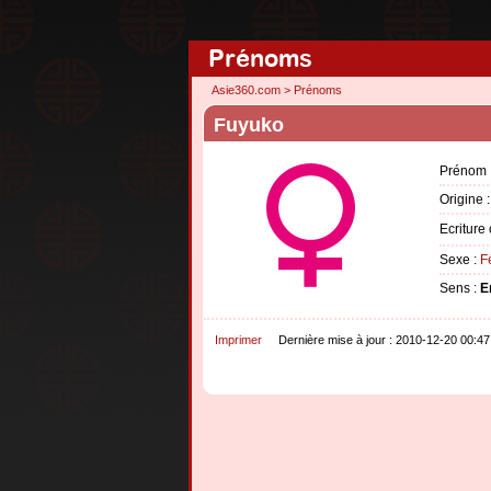
Prénoms
Asie360.com
>
Prénoms
Fuyuko
Prénom 
Origine 
Ecriture
Sexe :
F
Sens :
E
Imprimer
Dernière mise à jour : 2010-12-20 00:47