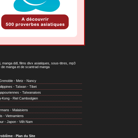
 manga ddl, films divx asiatiques, sous-titres, mp3
gne de manga et de scantrad manga
Grenoble
-
Metz
-
Nancy
ilippines
-
Taïwan
-
Tibet
gapouriennes
-
Taïwanaises
g-Kong
-
Riel Cambodgien
irmans
-
Malaisiens
is
-
Vietnamiens
our
-
Japon
-
Viêt Nam
problème
-
Plan du Site