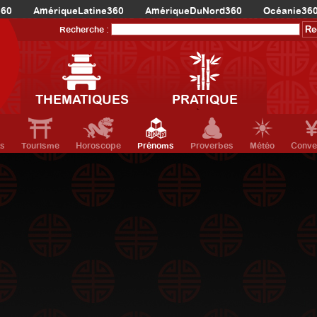
360
AmériqueLatine360
AmériqueDuNord360
Océanie36
Recherche :
THEMATIQUES
PRATIQUE
ts
Tourisme
Horoscope
Prénoms
Proverbes
Météo
Conve