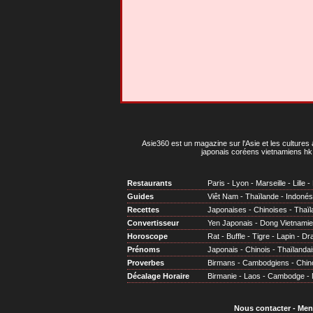
Asie360 est un magazine sur l'Asie et les cultures 
japonais coréens vietnamiens hk 
Restaurants
Paris
-
Lyon
-
Marseille
-
Lille
-
Guides
Viêt Nam
-
Thaïlande
-
Indonés
Recettes
Japonaises
-
Chinoises
-
Thaïl
Convertisseur
Yen Japonais
-
Dong Vietnami
Horoscope
Rat
-
Buffle
-
Tigre
-
Lapin
-
Dr
Prénoms
Japonais
-
Chinois
-
Thaïlandai
Proverbes
Birmans
-
Cambodgiens
-
Chin
Décalage Horaire
Birmanie
-
Laos
-
Cambodge
-
Nous contacter
-
Men