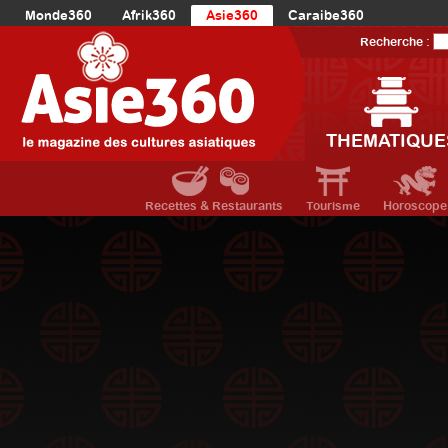
Monde360
Afrik360
Asie360
Caraibe360
Europe360
AmériqueLatine360
AmériqueDuNord360
Recherche :
Océanie360
Orient360
THEMATIQUE
Recettes & Restaurants
Tourisme
Horoscope