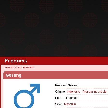
Prénoms
Asie360.com
>
Prénoms
Gesang
Prénom :
Gesang
Origine :
Indonésie
-
Prénom Indonésie
Ecriture originale :
Sexe :
Masculin