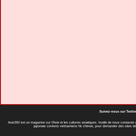
Suivez-nous sur Twitte
Asie360 est un magazine sur l'Asie et les cultures asiatiques
. Inutile de nous contacte
japonais coréens vietnamiens hk chinois, pour demander des sites de