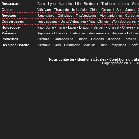
Restaurants
Paris
-
Lyon
-
Marseille
-
Lille
-
Bordeaux
-
Toulouse
-
Nantes
-
Stra
Guides
Viêt Nam
-
Thaïlande
-
Indonésie
-
Chine
-
Corée du Sud
-
Japon
-
Recettes
Japonaises
-
Chinoises
-
Thaïlandaises
-
Vietnamiennes
-
Coréenn
Convertisseur
Yen Japonais
-
Dong Vietnamien
-
Yuan Chinois
-
Won Sud-coréen
Horoscope
Rat
-
Buffle
-
Tigre
-
Lapin
-
Dragon
-
Serpent
-
Cheval
-
Chèvre
-
S
Prénoms
Japonais
-
Chinois
-
Thaïlandais
-
Vietnamiens
-
Tibétains
-
Indonés
Proverbes
Birmans
-
Cambodgiens
-
Chinois
-
Coréens
-
Japonais
-
Laotiens
Décalage Horaire
Birmanie
-
Laos
-
Cambodge
-
Malaisie
-
Chine
-
Philippines
-
Corée
Nous contacter
-
Mentions Légales
-
Conditions d'utili
Page générée en 0.0226