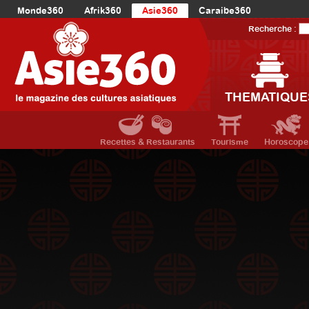
Monde360
Afrik360
Asie360
Caraibe360
Europe360
AmériqueLatine360
AmériqueDuNord360
Recherche :
Océanie360
Orient360
THEMATIQUE
Recettes & Restaurants
Tourisme
Horoscope