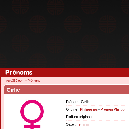
Prénoms
Asie360.com
>
Prénoms
Girlie
Prénom :
Girlie
Origine :
Philippines
-
Prénom Philippin
Ecriture originale :
Sexe :
Féminin