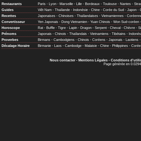
Restaurants
Paris
-
Lyon
-
Marseille
-
Lille
-
Bordeaux
-
Toulouse
-
Nantes
-
Stra
Guides
Viêt Nam
-
Thaïlande
-
Indonésie
-
Chine
-
Corée du Sud
-
Japon
-
Recettes
Japonaises
-
Chinoises
-
Thaïlandaises
-
Vietnamiennes
-
Coréenn
Convertisseur
Yen Japonais
-
Dong Vietnamien
-
Yuan Chinois
-
Won Sud-coréen
Horoscope
Rat
-
Buffle
-
Tigre
-
Lapin
-
Dragon
-
Serpent
-
Cheval
-
Chèvre
-
S
Prénoms
Japonais
-
Chinois
-
Thaïlandais
-
Vietnamiens
-
Tibétains
-
Indonés
Proverbes
Birmans
-
Cambodgiens
-
Chinois
-
Coréens
-
Japonais
-
Laotiens
Décalage Horaire
Birmanie
-
Laos
-
Cambodge
-
Malaisie
-
Chine
-
Philippines
-
Corée
Nous contacter
-
Mentions Légales
-
Conditions d'utili
Page générée en 0.0294