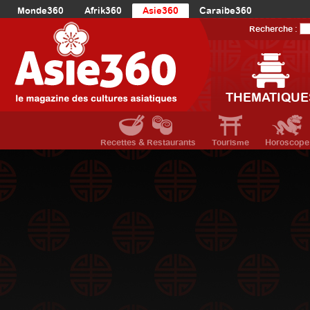
Monde360
Afrik360
Asie360
Caraibe360
Europe360
AmériqueLatine360
AmériqueDuNord360
Recherche :
Océanie360
Orient360
THEMATIQUE
Recettes & Restaurants
Tourisme
Horoscope