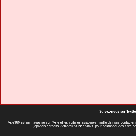
Suivez-nous sur Twitte
Asie360 est un magazine sur l'Asie et les cultures asiatiques
. Inutile de nous contacte
japonais coréens vietnamiens hk chinois, pour demander des sites de