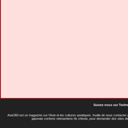
Suivez-nous sur Twitte
Asie360 est un magazine sur l'Asie et les cultures asiatiques
. Inutile de nous contacte
japonais coréens vietnamiens hk chinois, pour demander des sites de