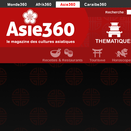
Monde360
Afrik360
Asie360
Caraibe360
Europe360
AmériqueLatine360
AmériqueDuNord360
Recherche :
Océanie360
Orient360
THEMATIQUE
Recettes & Restaurants
Tourisme
Horoscope