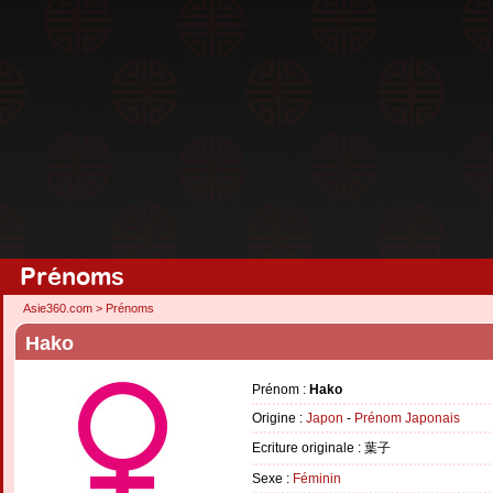
Prénoms
Asie360.com
>
Prénoms
Hako
Prénom :
Hako
Origine :
Japon
-
Prénom Japonais
Ecriture originale : 葉子
Sexe :
Féminin