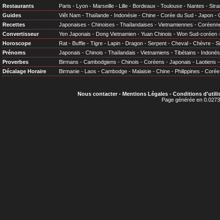
Restaurants
Paris
-
Lyon
-
Marseille
-
Lille
-
Bordeaux
-
Toulouse
-
Nantes
-
Stra
Guides
Viêt Nam
-
Thaïlande
-
Indonésie
-
Chine
-
Corée du Sud
-
Japon
-
Recettes
Japonaises
-
Chinoises
-
Thaïlandaises
-
Vietnamiennes
-
Coréenn
Convertisseur
Yen Japonais
-
Dong Vietnamien
-
Yuan Chinois
-
Won Sud-coréen
Horoscope
Rat
-
Buffle
-
Tigre
-
Lapin
-
Dragon
-
Serpent
-
Cheval
-
Chèvre
-
S
Prénoms
Japonais
-
Chinois
-
Thaïlandais
-
Vietnamiens
-
Tibétains
-
Indonés
Proverbes
Birmans
-
Cambodgiens
-
Chinois
-
Coréens
-
Japonais
-
Laotiens
Décalage Horaire
Birmanie
-
Laos
-
Cambodge
-
Malaisie
-
Chine
-
Philippines
-
Corée
Nous contacter
-
Mentions Légales
-
Conditions d'utili
Page générée en 0.0273