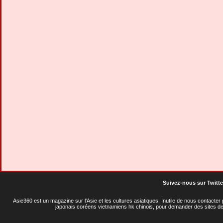
Suivez-nous sur Twitte
Asie360 est un magazine sur l'Asie et les cultures asiatiques
. Inutile de nous contacte
japonais coréens vietnamiens hk chinois, pour demander des sites de