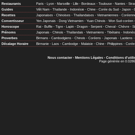
Restaurants
Paris
-
Lyon
-
Marseille
-
Lille
-
Bordeaux
-
Toulouse
-
Nantes
-
Stra
Guides
Viêt Nam
-
Thaïlande
-
Indonésie
-
Chine
-
Corée du Sud
-
Japon
-
Recettes
Japonaises
-
Chinoises
-
Thaïlandaises
-
Vietnamiennes
-
Coréenn
Convertisseur
Yen Japonais
-
Dong Vietnamien
-
Yuan Chinois
-
Won Sud-coréen
Horoscope
Rat
-
Buffle
-
Tigre
-
Lapin
-
Dragon
-
Serpent
-
Cheval
-
Chèvre
-
S
Prénoms
Japonais
-
Chinois
-
Thaïlandais
-
Vietnamiens
-
Tibétains
-
Indonés
Proverbes
Birmans
-
Cambodgiens
-
Chinois
-
Coréens
-
Japonais
-
Laotiens
Décalage Horaire
Birmanie
-
Laos
-
Cambodge
-
Malaisie
-
Chine
-
Philippines
-
Corée
Nous contacter
-
Mentions Légales
-
Conditions d'utili
Page générée en 0.0286