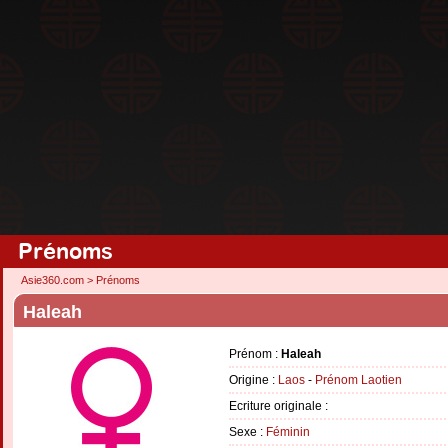
Prénoms
Asie360.com
>
Prénoms
Haleah
Prénom :
Haleah
Origine :
Laos
-
Prénom Laotien
Ecriture originale :
Sexe :
Féminin