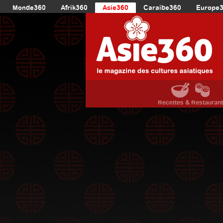
Monde360
Afrik360
Asie360
Caraibe360
Europe
Recettes & Restauran