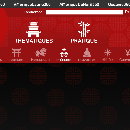
360
AmériqueLatine360
AmériqueDuNord360
Océanie36
Recherche :
THEMATIQUES
PRATIQUE
ts
Tourisme
Horoscope
Prénoms
Proverbes
Météo
Conve