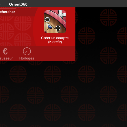
0
Orient360
Créer un compte
(bientôt)
rtisseur
Horloges