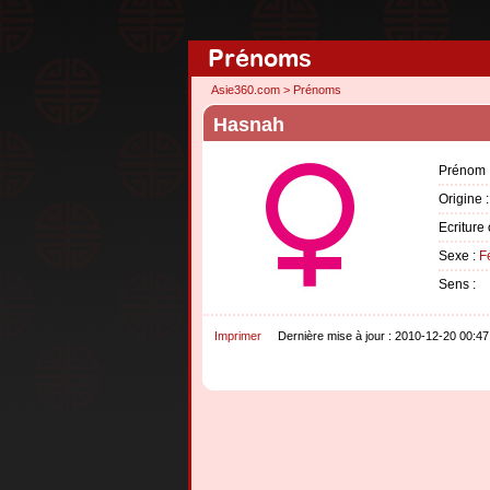
Prénoms
Asie360.com
>
Prénoms
Hasnah
Prénom 
Origine 
Ecriture 
Sexe :
F
Sens :
Imprimer
Dernière mise à jour : 2010-12-20 00:47