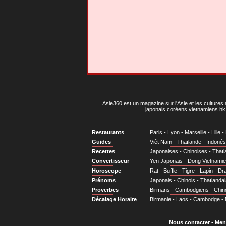
Asie360 est un magazine sur l'Asie et les cultures 
japonais coréens vietnamiens hk 
Restaurants
Paris
-
Lyon
-
Marseille
-
Lille
-
Guides
Viêt Nam
-
Thaïlande
-
Indonés
Recettes
Japonaises
-
Chinoises
-
Thaïl
Convertisseur
Yen Japonais
-
Dong Vietnami
Horoscope
Rat
-
Buffle
-
Tigre
-
Lapin
-
Dr
Prénoms
Japonais
-
Chinois
-
Thaïlandai
Proverbes
Birmans
-
Cambodgiens
-
Chin
Décalage Horaire
Birmanie
-
Laos
-
Cambodge
-
Nous contacter
-
Men