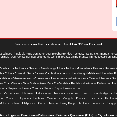
Suivez-nous sur Twitter
et
devenez fan d'Asie 360 sur Facebook
asiatiques
. Inutile de nous contacter pour télécharger des mangas, manga xxx, manga hentai,
chinois, pour demander des sites de streaming illégaux anime manga film, de lecture en li
Bordeaux
-
Toulouse
-
Nantes
-
Strasbourg
-
Nice
-
Toulon
-
Montpellier
-
Rennes
-
Rouen
-
ie
-
Chine
-
Corée du Sud
-
Japon
-
Cambodge
-
Laos
-
Hong-Kong
-
Malaisie
-
Mongolie
-
Ph
andaises
-
Vietnamiennes
-
Coréennes
-
Laotiennes
-
Indonésiennes
-
Cambodgiennes
-
Sin
en
-
Yuan Chinois
-
Won Sud-coréen
-
Baht Thaïlandais
-
Rupiah Indonésien
-
Dollars de Hon
agon
-
Serpent
-
Cheval
-
Chèvre
-
Singe
-
Coq
-
Chien
-
Cochon
s
-
Vietnamiens
-
Tibétains
-
Indonésiens
-
Mongols
-
Coréens
-
Laotiens
-
Cambodgiens
-
B
ois
-
Coréens
-
Japonais
-
Laotiens
-
Malaisiens
-
Mongols
-
Philippins
-
Tibétains
-
Thaïlanda
Malaisie
-
Chine
-
Philippines
-
Corée
-
Taïwan
-
Hong-Kong
-
Thaïlande
-
Indonésie
-
Singap
tions Légales
-
Conditions d'utilisation
-
Foire aux Questions (F.A.Q.)
-
Signaler un 