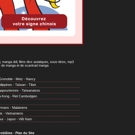
 manga ddl, films divx asiatiques, sous-titres, mp3
gne de manga et de scantrad manga
Grenoble
-
Metz
-
Nancy
ilippines
-
Taïwan
-
Tibet
gapouriennes
-
Taïwanaises
g-Kong
-
Riel Cambodgien
irmans
-
Malaisiens
is
-
Vietnamiens
our
-
Japon
-
Viêt Nam
problème
-
Plan du Site