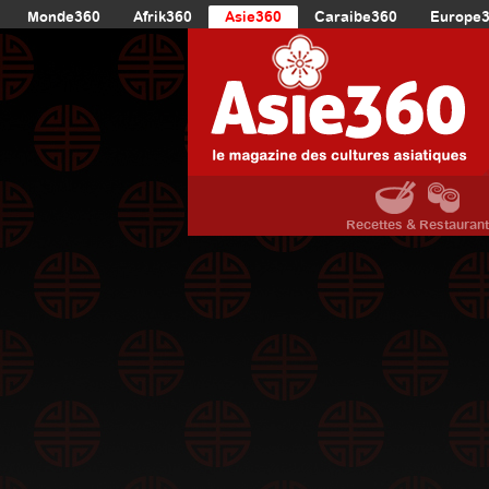
Monde360
Afrik360
Asie360
Caraibe360
Europe
Recettes & Restauran