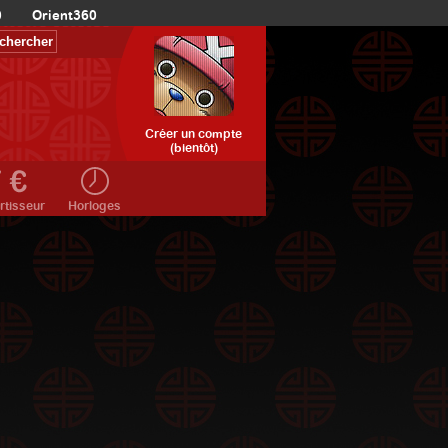
0
Orient360
Créer un compte
(bientôt)
rtisseur
Horloges