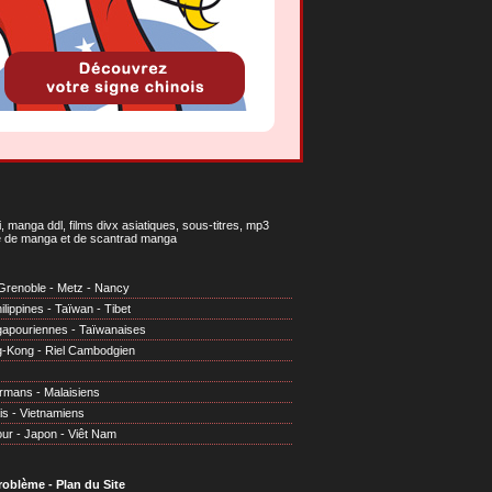
 manga ddl, films divx asiatiques, sous-titres, mp3
gne de manga et de scantrad manga
Grenoble
-
Metz
-
Nancy
ilippines
-
Taïwan
-
Tibet
gapouriennes
-
Taïwanaises
g-Kong
-
Riel Cambodgien
irmans
-
Malaisiens
is
-
Vietnamiens
our
-
Japon
-
Viêt Nam
problème
-
Plan du Site