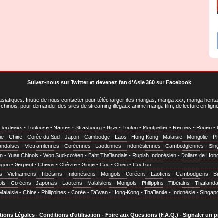
Suivez-nous sur Twitter
et
devenez fan d'Asie 360 sur Facebook
asiatiques
. Inutile de nous contacter pour télécharger des mangas, manga xxx, manga hentai,
chinois, pour demander des sites de streaming illégaux anime manga film, de lecture en li
Bordeaux
-
Toulouse
-
Nantes
-
Strasbourg
-
Nice
-
Toulon
-
Montpellier
-
Rennes
-
Rouen
-
ie
-
Chine
-
Corée du Sud
-
Japon
-
Cambodge
-
Laos
-
Hong-Kong
-
Malaisie
-
Mongolie
-
Ph
andaises
-
Vietnamiennes
-
Coréennes
-
Laotiennes
-
Indonésiennes
-
Cambodgiennes
-
Sin
en
-
Yuan Chinois
-
Won Sud-coréen
-
Baht Thaïlandais
-
Rupiah Indonésien
-
Dollars de Hon
agon
-
Serpent
-
Cheval
-
Chèvre
-
Singe
-
Coq
-
Chien
-
Cochon
s
-
Vietnamiens
-
Tibétains
-
Indonésiens
-
Mongols
-
Coréens
-
Laotiens
-
Cambodgiens
-
B
ois
-
Coréens
-
Japonais
-
Laotiens
-
Malaisiens
-
Mongols
-
Philippins
-
Tibétains
-
Thaïlanda
Malaisie
-
Chine
-
Philippines
-
Corée
-
Taïwan
-
Hong-Kong
-
Thaïlande
-
Indonésie
-
Singap
tions Légales
-
Conditions d'utilisation
-
Foire aux Questions (F.A.Q.)
-
Signaler un 