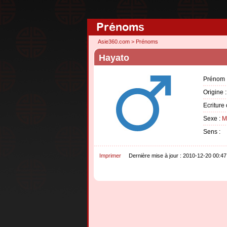
Prénoms
Asie360.com
>
Prénoms
Hayato
Prénom 
Origine 
Ecriture 
Sexe :
M
Sens :
Imprimer
Dernière mise à jour : 2010-12-20 00:47