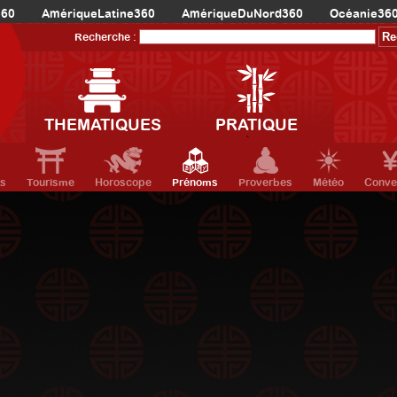
360
AmériqueLatine360
AmériqueDuNord360
Océanie36
Recherche :
THEMATIQUES
PRATIQUE
ts
Tourisme
Horoscope
Prénoms
Proverbes
Météo
Conve