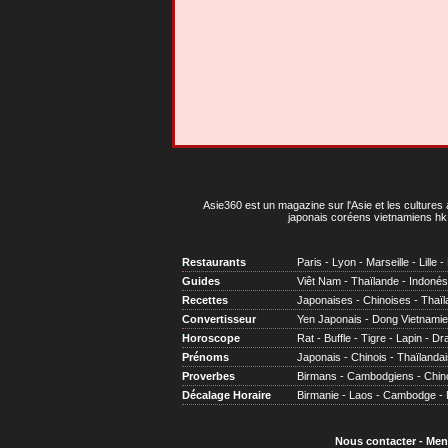
Asie360 est un magazine sur l'Asie et les cultures 
japonais coréens vietnamiens hk 
Restaurants
Paris
-
Lyon
-
Marseille
-
Lille
-
Guides
Viêt Nam
-
Thaïlande
-
Indonés
Recettes
Japonaises
-
Chinoises
-
Thaïl
Convertisseur
Yen Japonais
-
Dong Vietnami
Horoscope
Rat
-
Buffle
-
Tigre
-
Lapin
-
Dr
Prénoms
Japonais
-
Chinois
-
Thaïlandai
Proverbes
Birmans
-
Cambodgiens
-
Chin
Décalage Horaire
Birmanie
-
Laos
-
Cambodge
-
Nous contacter
-
Men