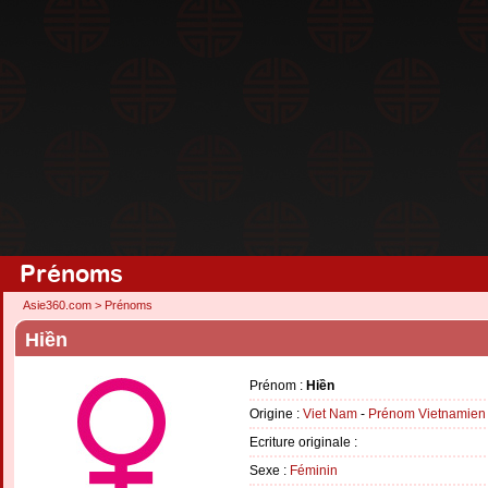
Prénoms
Asie360.com
>
Prénoms
Hiền
Prénom :
Hiền
Origine :
Viet Nam
-
Prénom Vietnamien
Ecriture originale :
Sexe :
Féminin