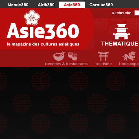
Monde360
Afrik360
Asie360
Caraibe360
Europe360
AmériqueLatine360
AmériqueDuNord360
Recherche :
Océanie360
Orient360
THEMATIQUE
Recettes & Restaurants
Tourisme
Horoscope