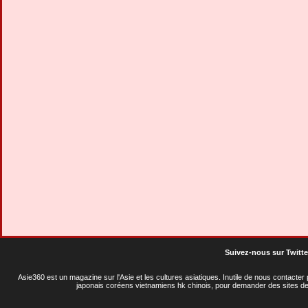
Suivez-nous sur Twitte
Asie360 est un magazine sur l'Asie et les cultures asiatiques
. Inutile de nous contacte
japonais coréens vietnamiens hk chinois, pour demander des sites de