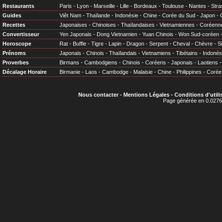
Restaurants
Paris
-
Lyon
-
Marseille
-
Lille
-
Bordeaux
-
Toulouse
-
Nantes
-
Stra
Guides
Viêt Nam
-
Thaïlande
-
Indonésie
-
Chine
-
Corée du Sud
-
Japon
-
Recettes
Japonaises
-
Chinoises
-
Thaïlandaises
-
Vietnamiennes
-
Coréenn
Convertisseur
Yen Japonais
-
Dong Vietnamien
-
Yuan Chinois
-
Won Sud-coréen
Horoscope
Rat
-
Buffle
-
Tigre
-
Lapin
-
Dragon
-
Serpent
-
Cheval
-
Chèvre
-
S
Prénoms
Japonais
-
Chinois
-
Thaïlandais
-
Vietnamiens
-
Tibétains
-
Indonés
Proverbes
Birmans
-
Cambodgiens
-
Chinois
-
Coréens
-
Japonais
-
Laotiens
Décalage Horaire
Birmanie
-
Laos
-
Cambodge
-
Malaisie
-
Chine
-
Philippines
-
Corée
Nous contacter
-
Mentions Légales
-
Conditions d'utili
Page générée en 0.0276