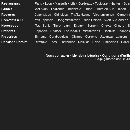
Restaurants
Paris
-
Lyon
-
Marseille
-
Lille
-
Bordeaux
-
Toulouse
-
Nantes
-
Stra
Guides
Viêt Nam
-
Thaïlande
-
Indonésie
-
Chine
-
Corée du Sud
-
Japon
-
Recettes
Japonaises
-
Chinoises
-
Thaïlandaises
-
Vietnamiennes
-
Coréenn
Convertisseur
Yen Japonais
-
Dong Vietnamien
-
Yuan Chinois
-
Won Sud-coréen
Horoscope
Rat
-
Buffle
-
Tigre
-
Lapin
-
Dragon
-
Serpent
-
Cheval
-
Chèvre
-
S
Prénoms
Japonais
-
Chinois
-
Thaïlandais
-
Vietnamiens
-
Tibétains
-
Indonés
Proverbes
Birmans
-
Cambodgiens
-
Chinois
-
Coréens
-
Japonais
-
Laotiens
Décalage Horaire
Birmanie
-
Laos
-
Cambodge
-
Malaisie
-
Chine
-
Philippines
-
Corée
Nous contacter
-
Mentions Légales
-
Conditions d'utili
Page générée en 0.0518