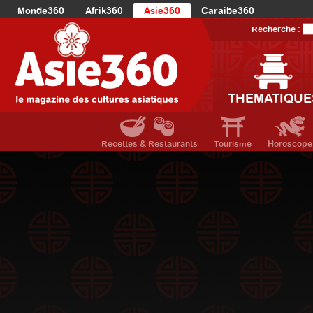
Monde360
Afrik360
Asie360
Caraibe360
Europe360
AmériqueLatine360
AmériqueDuNord360
Recherche :
Océanie360
Orient360
THEMATIQUE
Recettes & Restaurants
Tourisme
Horoscope