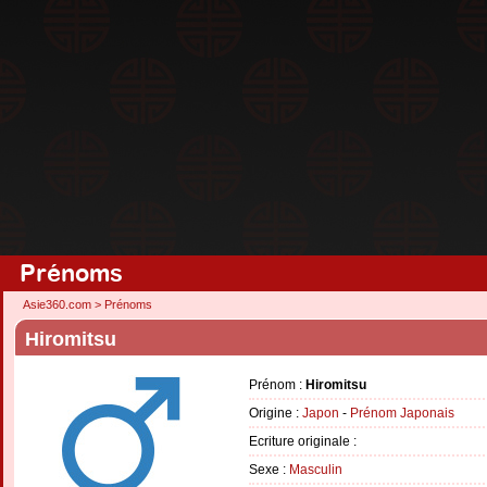
Prénoms
Asie360.com
>
Prénoms
Hiromitsu
Prénom :
Hiromitsu
Origine :
Japon
-
Prénom Japonais
Ecriture originale :
Sexe :
Masculin