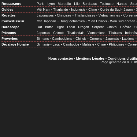
Restaurants
Paris
-
Lyon
-
Marseille
-
Lille
-
Bordeaux
-
Toulouse
-
Nantes
-
Stra
Guides
Viêt Nam
-
Thaïlande
-
Indonésie
-
Chine
-
Corée du Sud
-
Japon
-
Recettes
Japonaises
-
Chinoises
-
Thaïlandaises
-
Vietnamiennes
-
Coréenn
Convertisseur
Yen Japonais
-
Dong Vietnamien
-
Yuan Chinois
-
Won Sud-coréen
Horoscope
Rat
-
Buffle
-
Tigre
-
Lapin
-
Dragon
-
Serpent
-
Cheval
-
Chèvre
-
S
Prénoms
Japonais
-
Chinois
-
Thaïlandais
-
Vietnamiens
-
Tibétains
-
Indonés
Proverbes
Birmans
-
Cambodgiens
-
Chinois
-
Coréens
-
Japonais
-
Laotiens
Décalage Horaire
Birmanie
-
Laos
-
Cambodge
-
Malaisie
-
Chine
-
Philippines
-
Corée
Nous contacter
-
Mentions Légales
-
Conditions d'utili
Page générée en 0.0318