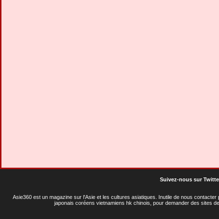
Suivez-nous sur Twitte
Asie360 est un magazine sur l'Asie et les cultures asiatiques
. Inutile de nous contacte
japonais coréens vietnamiens hk chinois, pour demander des sites de