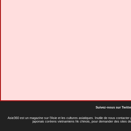
Suivez-nous sur Twitte
Asie360 est un magazine sur l'Asie et les cultures asiatiques
. Inutile de nous contacte
japonais coréens vietnamiens hk chinois, pour demander des sites de