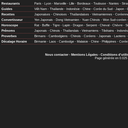
Restaurants
Paris
-
Lyon
-
Marseille
-
Lille
-
Bordeaux
-
Toulouse
-
Nantes
-
Stra
Guides
Viêt Nam
-
Thaïlande
-
Indonésie
-
Chine
-
Corée du Sud
-
Japon
-
Recettes
Japonaises
-
Chinoises
-
Thaïlandaises
-
Vietnamiennes
-
Coréenn
Convertisseur
Yen Japonais
-
Dong Vietnamien
-
Yuan Chinois
-
Won Sud-coréen
Horoscope
Rat
-
Buffle
-
Tigre
-
Lapin
-
Dragon
-
Serpent
-
Cheval
-
Chèvre
-
S
Prénoms
Japonais
-
Chinois
-
Thaïlandais
-
Vietnamiens
-
Tibétains
-
Indonés
Proverbes
Birmans
-
Cambodgiens
-
Chinois
-
Coréens
-
Japonais
-
Laotiens
Décalage Horaire
Birmanie
-
Laos
-
Cambodge
-
Malaisie
-
Chine
-
Philippines
-
Corée
Nous contacter
-
Mentions Légales
-
Conditions d'utili
Page générée en 0.025 