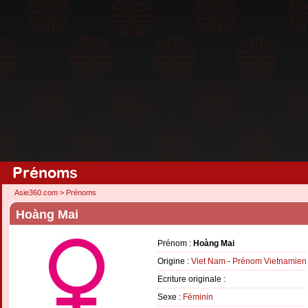
Prénoms
Asie360.com
>
Prénoms
Hoàng Mai
Prénom :
Hoàng Mai
Origine :
Viet Nam
-
Prénom Vietnamien
Ecriture originale :
Sexe :
Féminin