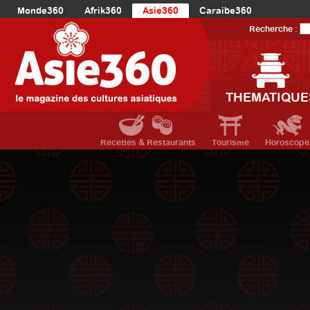
Monde360
Afrik360
Asie360
Caraibe360
Europe360
AmériqueLatine360
AmériqueDuNord360
Recherche :
Océanie360
Orient360
THEMATIQUE
Recettes & Restaurants
Tourisme
Horoscope