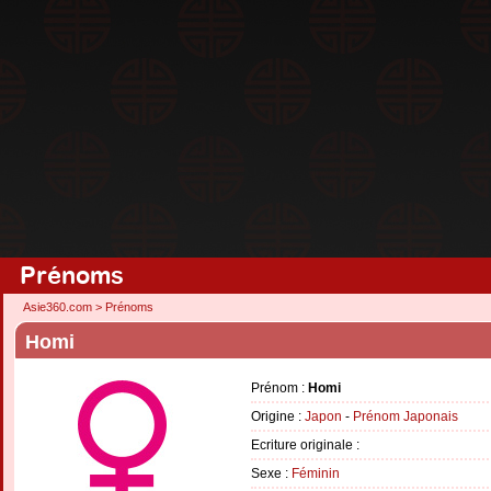
Prénoms
Asie360.com
>
Prénoms
Homi
Prénom :
Homi
Origine :
Japon
-
Prénom Japonais
Ecriture originale :
Sexe :
Féminin