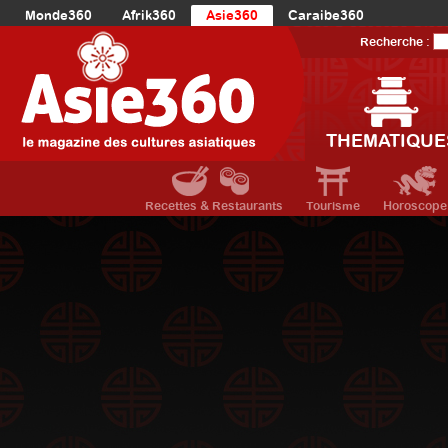
Monde360
Afrik360
Asie360
Caraibe360
Europe360
AmériqueLatine360
AmériqueDuNord360
Recherche :
Océanie360
Orient360
THEMATIQUE
Recettes & Restaurants
Tourisme
Horoscope