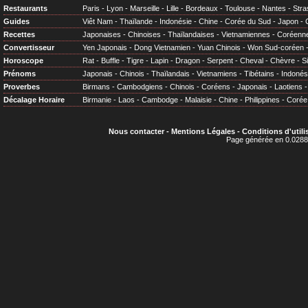
Restaurants
Paris
-
Lyon
-
Marseille
-
Lille
-
Bordeaux
-
Toulouse
-
Nantes
-
Stra
Guides
Viêt Nam
-
Thaïlande
-
Indonésie
-
Chine
-
Corée du Sud
-
Japon
-
Recettes
Japonaises
-
Chinoises
-
Thaïlandaises
-
Vietnamiennes
-
Coréenn
Convertisseur
Yen Japonais
-
Dong Vietnamien
-
Yuan Chinois
-
Won Sud-coréen
Horoscope
Rat
-
Buffle
-
Tigre
-
Lapin
-
Dragon
-
Serpent
-
Cheval
-
Chèvre
-
S
Prénoms
Japonais
-
Chinois
-
Thaïlandais
-
Vietnamiens
-
Tibétains
-
Indonés
Proverbes
Birmans
-
Cambodgiens
-
Chinois
-
Coréens
-
Japonais
-
Laotiens
Décalage Horaire
Birmanie
-
Laos
-
Cambodge
-
Malaisie
-
Chine
-
Philippines
-
Corée
Nous contacter
-
Mentions Légales
-
Conditions d'utili
Page générée en 0.0288