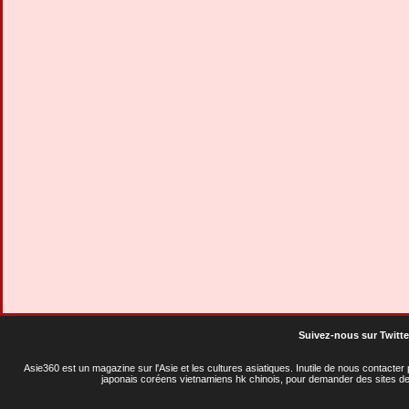
Suivez-nous sur Twitte
Asie360 est un magazine sur l'Asie et les cultures asiatiques
. Inutile de nous contacte
japonais coréens vietnamiens hk chinois, pour demander des sites de