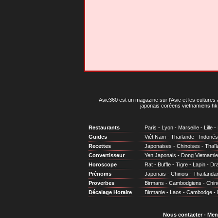
Asie360 est un magazine sur l'Asie et les cultures 
japonais coréens vietnamiens hk 
Restaurants
Paris
-
Lyon
-
Marseille
-
Lille
-
Guides
Viêt Nam
-
Thaïlande
-
Indonés
Recettes
Japonaises
-
Chinoises
-
Thaïl
Convertisseur
Yen Japonais
-
Dong Vietnami
Horoscope
Rat
-
Buffle
-
Tigre
-
Lapin
-
Dr
Prénoms
Japonais
-
Chinois
-
Thaïlandai
Proverbes
Birmans
-
Cambodgiens
-
Chin
Décalage Horaire
Birmanie
-
Laos
-
Cambodge
-
Nous contacter
-
Men