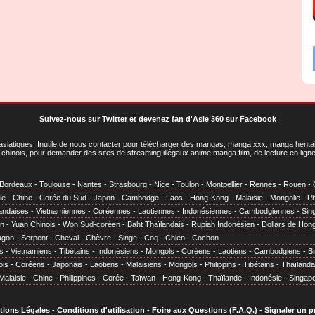
Suivez-nous sur Twitter
et
devenez fan d'Asie 360 sur Facebook
asiatiques
. Inutile de nous contacter pour télécharger des mangas, manga xxx, manga hentai,
chinois, pour demander des sites de streaming illégaux anime manga film, de lecture en li
Bordeaux
-
Toulouse
-
Nantes
-
Strasbourg
-
Nice
-
Toulon
-
Montpellier
-
Rennes
-
Rouen
-
ie
-
Chine
-
Corée du Sud
-
Japon
-
Cambodge
-
Laos
-
Hong-Kong
-
Malaisie
-
Mongolie
-
Ph
andaises
-
Vietnamiennes
-
Coréennes
-
Laotiennes
-
Indonésiennes
-
Cambodgiennes
-
Sin
en
-
Yuan Chinois
-
Won Sud-coréen
-
Baht Thaïlandais
-
Rupiah Indonésien
-
Dollars de Hon
agon
-
Serpent
-
Cheval
-
Chèvre
-
Singe
-
Coq
-
Chien
-
Cochon
s
-
Vietnamiens
-
Tibétains
-
Indonésiens
-
Mongols
-
Coréens
-
Laotiens
-
Cambodgiens
-
B
ois
-
Coréens
-
Japonais
-
Laotiens
-
Malaisiens
-
Mongols
-
Philippins
-
Tibétains
-
Thaïlanda
Malaisie
-
Chine
-
Philippines
-
Corée
-
Taïwan
-
Hong-Kong
-
Thaïlande
-
Indonésie
-
Singap
tions Légales
-
Conditions d'utilisation
-
Foire aux Questions (F.A.Q.)
-
Signaler un 