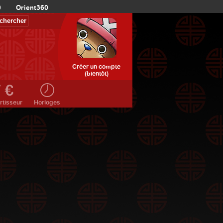
0
Orient360
Créer un compte
(bientôt)
rtisseur
Horloges