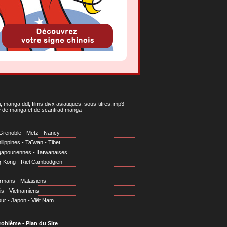
 manga ddl, films divx asiatiques, sous-titres, mp3
gne de manga et de scantrad manga
Grenoble
-
Metz
-
Nancy
ilippines
-
Taïwan
-
Tibet
gapouriennes
-
Taïwanaises
g-Kong
-
Riel Cambodgien
irmans
-
Malaisiens
is
-
Vietnamiens
our
-
Japon
-
Viêt Nam
problème
-
Plan du Site