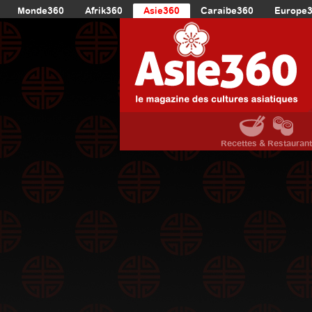
Monde360
Afrik360
Asie360
Caraibe360
Europe
Recettes & Restauran