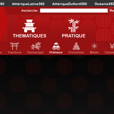
360
AmériqueLatine360
AmériqueDuNord360
Océanie36
Recherche :
THEMATIQUES
PRATIQUE
ts
Tourisme
Horoscope
Prénoms
Proverbes
Météo
Conve