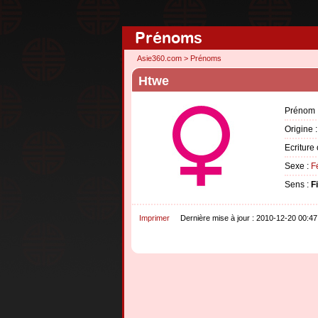
Prénoms
Asie360.com
>
Prénoms
Htwe
Prénom 
Origine 
Ecriture 
Sexe :
F
Sens :
F
Imprimer
Dernière mise à jour : 2010-12-20 00:47