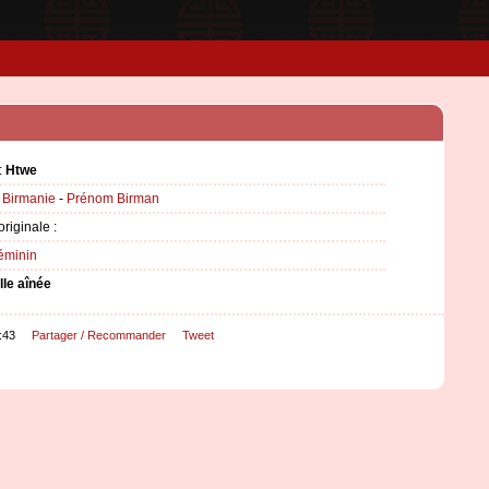
:
Htwe
:
Birmanie
-
Prénom Birman
originale :
éminin
ille aînée
:43
Partager / Recommander
Tweet