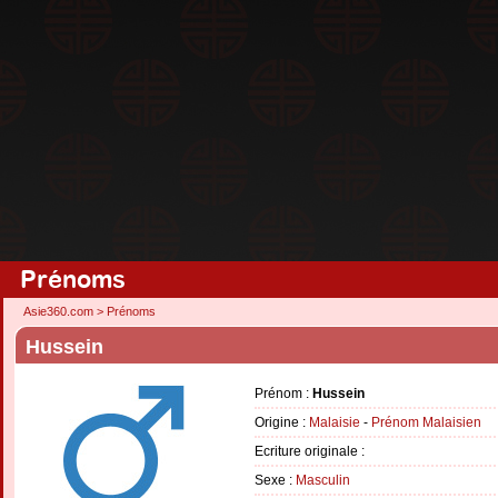
Prénoms
Asie360.com
>
Prénoms
Hussein
Prénom :
Hussein
Origine :
Malaisie
-
Prénom Malaisien
Ecriture originale :
Sexe :
Masculin