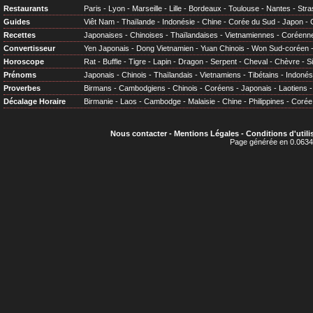
Restaurants
Paris
-
Lyon
-
Marseille
-
Lille
-
Bordeaux
-
Toulouse
-
Nantes
-
Stra
Guides
Viêt Nam
-
Thaïlande
-
Indonésie
-
Chine
-
Corée du Sud
-
Japon
-
Recettes
Japonaises
-
Chinoises
-
Thaïlandaises
-
Vietnamiennes
-
Coréenn
Convertisseur
Yen Japonais
-
Dong Vietnamien
-
Yuan Chinois
-
Won Sud-coréen
Horoscope
Rat
-
Buffle
-
Tigre
-
Lapin
-
Dragon
-
Serpent
-
Cheval
-
Chèvre
-
S
Prénoms
Japonais
-
Chinois
-
Thaïlandais
-
Vietnamiens
-
Tibétains
-
Indonés
Proverbes
Birmans
-
Cambodgiens
-
Chinois
-
Coréens
-
Japonais
-
Laotiens
Décalage Horaire
Birmanie
-
Laos
-
Cambodge
-
Malaisie
-
Chine
-
Philippines
-
Corée
Nous contacter
-
Mentions Légales
-
Conditions d'utili
Page générée en 0.0634