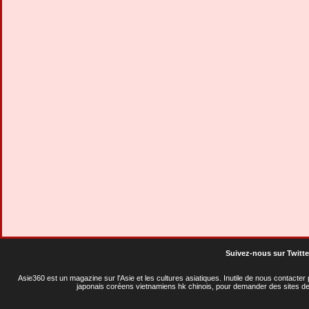
Suivez-nous sur Twitte
Asie360 est un magazine sur l'Asie et les cultures asiatiques
. Inutile de nous contacte
japonais coréens vietnamiens hk chinois, pour demander des sites de