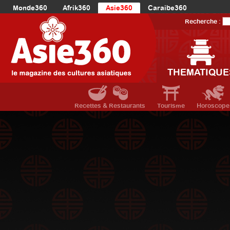
Monde360
Afrik360
Asie360
Caraibe360
Europe360
AmériqueLatine360
AmériqueDuNord360
Recherche :
Océanie360
Orient360
THEMATIQUE
Recettes & Restaurants
Tourisme
Horoscope