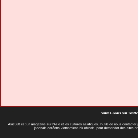
Suivez-nous sur Twitte
Asie360 est un magazine sur l'Asie et les cultures asiatiques
. Inutile de nous contacte
japonais coréens vietnamiens hk chinois, pour demander des sites de