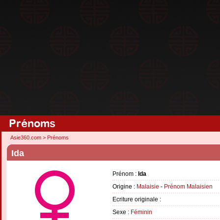
Prénoms
Asie360.com
>
Prénoms
Ida
Prénom :
Ida
Origine :
Malaisie
-
Prénom Malaisien
Ecriture originale :
Sexe :
Féminin