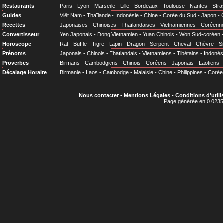
Restaurants
Paris
-
Lyon
-
Marseille
-
Lille
-
Bordeaux
-
Toulouse
-
Nantes
-
Stra
Guides
Viêt Nam
-
Thaïlande
-
Indonésie
-
Chine
-
Corée du Sud
-
Japon
-
Recettes
Japonaises
-
Chinoises
-
Thaïlandaises
-
Vietnamiennes
-
Coréenn
Convertisseur
Yen Japonais
-
Dong Vietnamien
-
Yuan Chinois
-
Won Sud-coréen
Horoscope
Rat
-
Buffle
-
Tigre
-
Lapin
-
Dragon
-
Serpent
-
Cheval
-
Chèvre
-
S
Prénoms
Japonais
-
Chinois
-
Thaïlandais
-
Vietnamiens
-
Tibétains
-
Indonés
Proverbes
Birmans
-
Cambodgiens
-
Chinois
-
Coréens
-
Japonais
-
Laotiens
Décalage Horaire
Birmanie
-
Laos
-
Cambodge
-
Malaisie
-
Chine
-
Philippines
-
Corée
Nous contacter
-
Mentions Légales
-
Conditions d'utili
Page générée en 0.0235