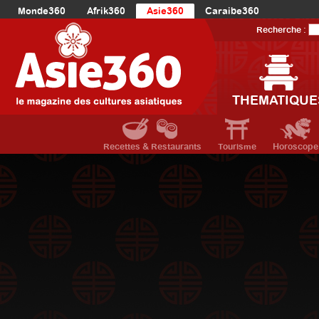
Monde360
Afrik360
Asie360
Caraibe360
Europe360
AmériqueLatine360
AmériqueDuNord360
Recherche :
Océanie360
Orient360
THEMATIQUE
Recettes & Restaurants
Tourisme
Horoscope