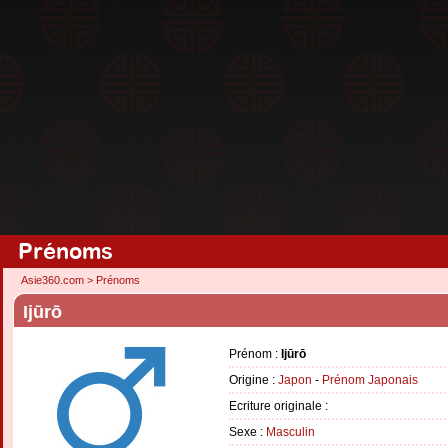
Prénoms
Asie360.com
>
Prénoms
Ijūrō
Prénom :
Ijūrō
Origine :
Japon
-
Prénom Japonais
Ecriture originale :
Sexe :
Masculin