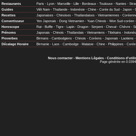
Restaurants
Paris
-
Lyon
-
Marseille
-
Lille
-
Bordeaux
-
Toulouse
-
Nantes
-
Stra
Guides
Viêt Nam
-
Thaïlande
-
Indonésie
-
Chine
-
Corée du Sud
-
Japon
-
Recettes
Japonaises
-
Chinoises
-
Thaïlandaises
-
Vietnamiennes
-
Coréenn
Convertisseur
Yen Japonais
-
Dong Vietnamien
-
Yuan Chinois
-
Won Sud-coréen
Horoscope
Rat
-
Buffle
-
Tigre
-
Lapin
-
Dragon
-
Serpent
-
Cheval
-
Chèvre
-
S
Prénoms
Japonais
-
Chinois
-
Thaïlandais
-
Vietnamiens
-
Tibétains
-
Indonés
Proverbes
Birmans
-
Cambodgiens
-
Chinois
-
Coréens
-
Japonais
-
Laotiens
Décalage Horaire
Birmanie
-
Laos
-
Cambodge
-
Malaisie
-
Chine
-
Philippines
-
Corée
Nous contacter
-
Mentions Légales
-
Conditions d'utili
Page générée en 0.0394