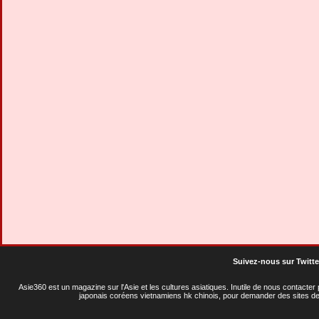
Suivez-nous sur Twitte
Asie360 est un magazine sur l'Asie et les cultures asiatiques
. Inutile de nous contacte
japonais coréens vietnamiens hk chinois, pour demander des sites de