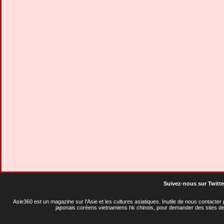
Suivez-nous sur Twitte
Asie360 est un magazine sur l'Asie et les cultures asiatiques
. Inutile de nous contacte
japonais coréens vietnamiens hk chinois, pour demander des sites de