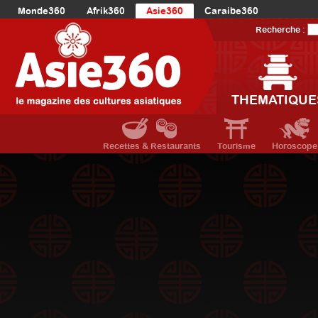
Monde360
Afrik360
Asie360
Caraibe360
Europe360
AmériqueLatine360
AmériqueDuNord360
Recherche :
Océanie360
Orient360
THEMATIQUE
Recettes & Restaurants
Tourisme
Horoscope