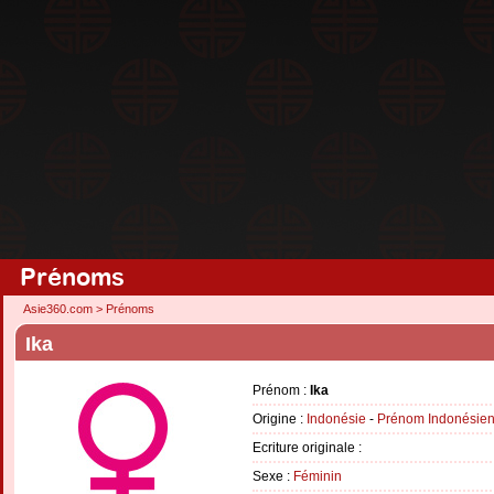
Prénoms
Asie360.com
>
Prénoms
Ika
Prénom :
Ika
Origine :
Indonésie
-
Prénom Indonésie
Ecriture originale :
Sexe :
Féminin