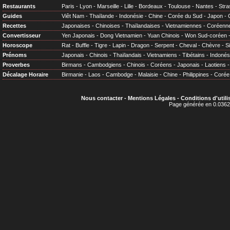
Restaurants
Paris
-
Lyon
-
Marseille
-
Lille
-
Bordeaux
-
Toulouse
-
Nantes
-
Stra
Guides
Viêt Nam
-
Thaïlande
-
Indonésie
-
Chine
-
Corée du Sud
-
Japon
-
Recettes
Japonaises
-
Chinoises
-
Thaïlandaises
-
Vietnamiennes
-
Coréenn
Convertisseur
Yen Japonais
-
Dong Vietnamien
-
Yuan Chinois
-
Won Sud-coréen
Horoscope
Rat
-
Buffle
-
Tigre
-
Lapin
-
Dragon
-
Serpent
-
Cheval
-
Chèvre
-
S
Prénoms
Japonais
-
Chinois
-
Thaïlandais
-
Vietnamiens
-
Tibétains
-
Indonés
Proverbes
Birmans
-
Cambodgiens
-
Chinois
-
Coréens
-
Japonais
-
Laotiens
Décalage Horaire
Birmanie
-
Laos
-
Cambodge
-
Malaisie
-
Chine
-
Philippines
-
Corée
Nous contacter
-
Mentions Légales
-
Conditions d'utili
Page générée en 0.0362