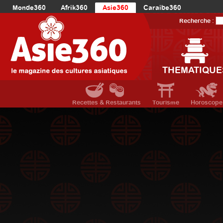
Monde360
Afrik360
Asie360
Caraibe360
Europe360
AmériqueLatine360
AmériqueDuNord360
Recherche :
Océanie360
Orient360
THEMATIQUE
Recettes & Restaurants
Tourisme
Horoscope