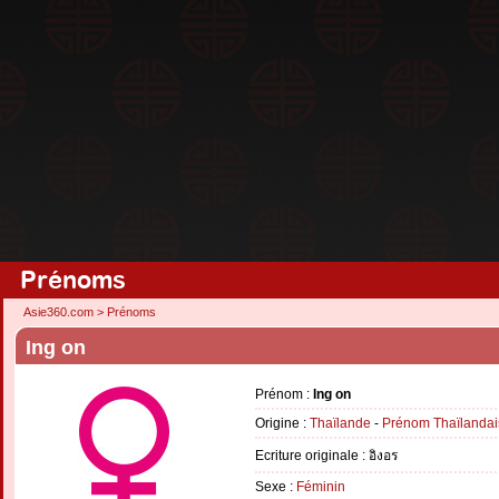
Prénoms
Asie360.com
>
Prénoms
Ing on
Prénom :
Ing on
Origine :
Thaïlande
-
Prénom Thaïlandai
Ecriture originale : อิงอร
Sexe :
Féminin