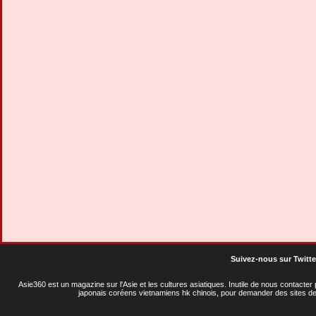
Suivez-nous sur Twitte
Asie360 est un magazine sur l'Asie et les cultures asiatiques
. Inutile de nous contacte
japonais coréens vietnamiens hk chinois, pour demander des sites de