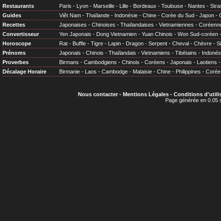
Restaurants
Paris
-
Lyon
-
Marseille
-
Lille
-
Bordeaux
-
Toulouse
-
Nantes
-
Stra
Guides
Viêt Nam
-
Thaïlande
-
Indonésie
-
Chine
-
Corée du Sud
-
Japon
-
Recettes
Japonaises
-
Chinoises
-
Thaïlandaises
-
Vietnamiennes
-
Coréenn
Convertisseur
Yen Japonais
-
Dong Vietnamien
-
Yuan Chinois
-
Won Sud-coréen
Horoscope
Rat
-
Buffle
-
Tigre
-
Lapin
-
Dragon
-
Serpent
-
Cheval
-
Chèvre
-
S
Prénoms
Japonais
-
Chinois
-
Thaïlandais
-
Vietnamiens
-
Tibétains
-
Indonés
Proverbes
Birmans
-
Cambodgiens
-
Chinois
-
Coréens
-
Japonais
-
Laotiens
Décalage Horaire
Birmanie
-
Laos
-
Cambodge
-
Malaisie
-
Chine
-
Philippines
-
Corée
Nous contacter
-
Mentions Légales
-
Conditions d'utili
Page générée en 0.05 