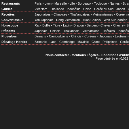
Restaurants
Paris
-
Lyon
-
Marseille
-
Lille
-
Bordeaux
-
Toulouse
-
Nantes
-
Stra
Guides
Viêt Nam
-
Thaïlande
-
Indonésie
-
Chine
-
Corée du Sud
-
Japon
-
Recettes
Japonaises
-
Chinoises
-
Thaïlandaises
-
Vietnamiennes
-
Coréenn
Convertisseur
Yen Japonais
-
Dong Vietnamien
-
Yuan Chinois
-
Won Sud-coréen
Horoscope
Rat
-
Buffle
-
Tigre
-
Lapin
-
Dragon
-
Serpent
-
Cheval
-
Chèvre
-
S
Prénoms
Japonais
-
Chinois
-
Thaïlandais
-
Vietnamiens
-
Tibétains
-
Indonés
Proverbes
Birmans
-
Cambodgiens
-
Chinois
-
Coréens
-
Japonais
-
Laotiens
Décalage Horaire
Birmanie
-
Laos
-
Cambodge
-
Malaisie
-
Chine
-
Philippines
-
Corée
Nous contacter
-
Mentions Légales
-
Conditions d'utili
Page générée en 0.032 