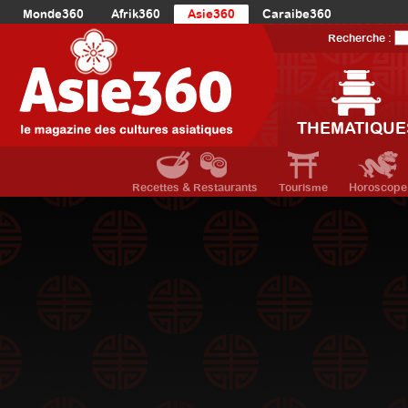
Monde360
Afrik360
Asie360
Caraibe360
Europe360
AmériqueLatine360
AmériqueDuNord360
Recherche :
Océanie360
Orient360
THEMATIQUE
Recettes & Restaurants
Tourisme
Horoscope