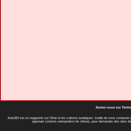
Suivez-nous sur Twitte
Asie360 est un magazine sur l'Asie et les cultures asiatiques
. Inutile de nous contacte
japonais coréens vietnamiens hk chinois, pour demander des sites de