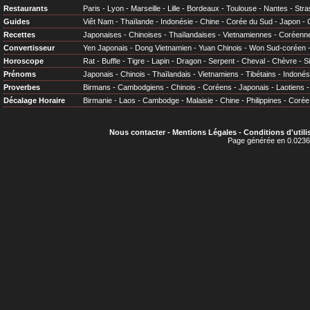
Restaurants
Paris
-
Lyon
-
Marseille
-
Lille
-
Bordeaux
-
Toulouse
-
Nantes
-
Stra
Guides
Viêt Nam
-
Thaïlande
-
Indonésie
-
Chine
-
Corée du Sud
-
Japon
-
Recettes
Japonaises
-
Chinoises
-
Thaïlandaises
-
Vietnamiennes
-
Coréenn
Convertisseur
Yen Japonais
-
Dong Vietnamien
-
Yuan Chinois
-
Won Sud-coréen
Horoscope
Rat
-
Buffle
-
Tigre
-
Lapin
-
Dragon
-
Serpent
-
Cheval
-
Chèvre
-
S
Prénoms
Japonais
-
Chinois
-
Thaïlandais
-
Vietnamiens
-
Tibétains
-
Indonés
Proverbes
Birmans
-
Cambodgiens
-
Chinois
-
Coréens
-
Japonais
-
Laotiens
Décalage Horaire
Birmanie
-
Laos
-
Cambodge
-
Malaisie
-
Chine
-
Philippines
-
Corée
Nous contacter
-
Mentions Légales
-
Conditions d'utili
Page générée en 0.0236