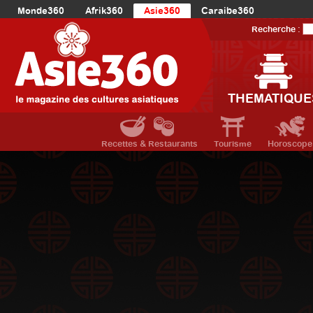
Monde360
Afrik360
Asie360
Caraibe360
Europe360
AmériqueLatine360
AmériqueDuNord360
Recherche :
Océanie360
Orient360
THEMATIQUE
Recettes & Restaurants
Tourisme
Horoscope