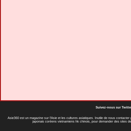
Suivez-nous sur Twitte
Asie360 est un magazine sur l'Asie et les cultures asiatiques
. Inutile de nous contacte
japonais coréens vietnamiens hk chinois, pour demander des sites de