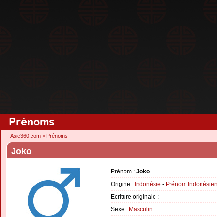
Prénoms
Asie360.com
>
Prénoms
Joko
Prénom :
Joko
Origine :
Indonésie
-
Prénom Indonésie
Ecriture originale :
Sexe :
Masculin