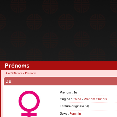
Prénoms
Asie360.com
>
Prénoms
Ju
Prénom :
Ju
Origine :
Chine
-
Prénom Chinois
Ecriture originale : 菊
Sexe :
Féminin