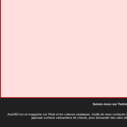
Suivez-nous sur Twitte
Asie360 est un magazine sur l'Asie et les cultures asiatiques
. Inutile de nous contacte
japonais coréens vietnamiens hk chinois, pour demander des sites de