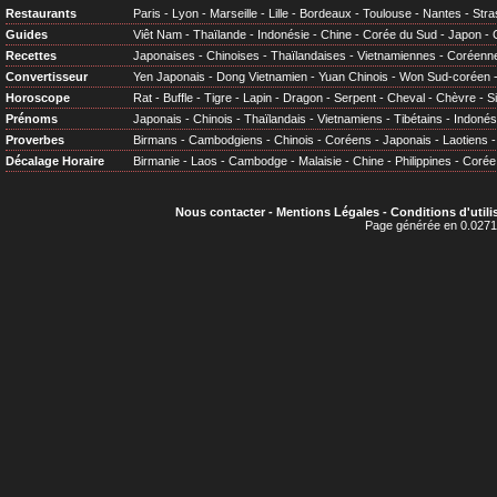
Restaurants
Paris
-
Lyon
-
Marseille
-
Lille
-
Bordeaux
-
Toulouse
-
Nantes
-
Stra
Guides
Viêt Nam
-
Thaïlande
-
Indonésie
-
Chine
-
Corée du Sud
-
Japon
-
Recettes
Japonaises
-
Chinoises
-
Thaïlandaises
-
Vietnamiennes
-
Coréenn
Convertisseur
Yen Japonais
-
Dong Vietnamien
-
Yuan Chinois
-
Won Sud-coréen
Horoscope
Rat
-
Buffle
-
Tigre
-
Lapin
-
Dragon
-
Serpent
-
Cheval
-
Chèvre
-
S
Prénoms
Japonais
-
Chinois
-
Thaïlandais
-
Vietnamiens
-
Tibétains
-
Indonés
Proverbes
Birmans
-
Cambodgiens
-
Chinois
-
Coréens
-
Japonais
-
Laotiens
Décalage Horaire
Birmanie
-
Laos
-
Cambodge
-
Malaisie
-
Chine
-
Philippines
-
Corée
Nous contacter
-
Mentions Légales
-
Conditions d'utili
Page générée en 0.0271