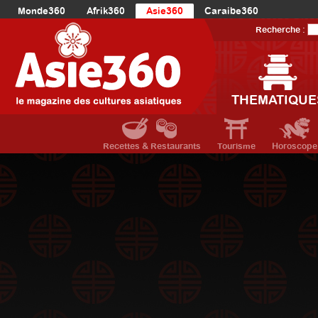
Monde360
Afrik360
Asie360
Caraibe360
Europe360
AmériqueLatine360
AmériqueDuNord360
Recherche :
Océanie360
Orient360
THEMATIQUE
Recettes & Restaurants
Tourisme
Horoscope