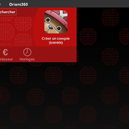
0
Orient360
Créer un compte
(bientôt)
rtisseur
Horloges