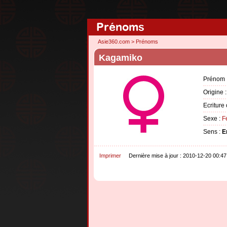
Prénoms
Asie360.com
>
Prénoms
Kagamiko
Prénom 
Origine 
Ecriture 
Sexe :
F
Sens :
E
Imprimer
Dernière mise à jour : 2010-12-20 00:47