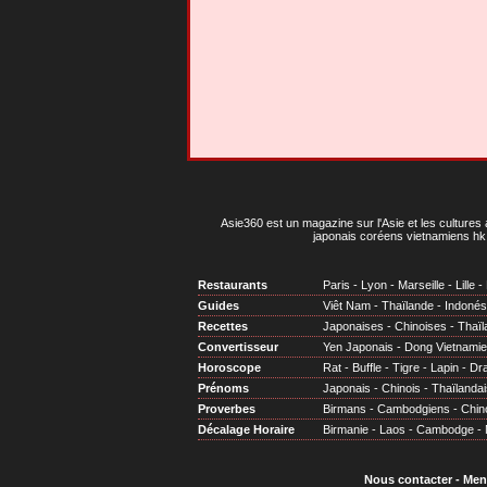
Asie360 est un magazine sur l'Asie et les cultures 
japonais coréens vietnamiens hk 
Restaurants
Paris
-
Lyon
-
Marseille
-
Lille
-
Guides
Viêt Nam
-
Thaïlande
-
Indonés
Recettes
Japonaises
-
Chinoises
-
Thaïl
Convertisseur
Yen Japonais
-
Dong Vietnami
Horoscope
Rat
-
Buffle
-
Tigre
-
Lapin
-
Dr
Prénoms
Japonais
-
Chinois
-
Thaïlandai
Proverbes
Birmans
-
Cambodgiens
-
Chin
Décalage Horaire
Birmanie
-
Laos
-
Cambodge
-
Nous contacter
-
Men