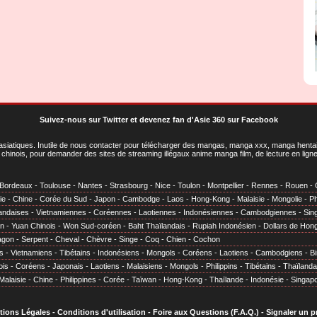
Suivez-nous sur Twitter
et
devenez fan d'Asie 360 sur Facebook
asiatiques
. Inutile de nous contacter pour télécharger des mangas, manga xxx, manga hentai,
chinois, pour demander des sites de streaming illégaux anime manga film, de lecture en li
Bordeaux
-
Toulouse
-
Nantes
-
Strasbourg
-
Nice
-
Toulon
-
Montpellier
-
Rennes
-
Rouen
-
ie
-
Chine
-
Corée du Sud
-
Japon
-
Cambodge
-
Laos
-
Hong-Kong
-
Malaisie
-
Mongolie
-
Ph
andaises
-
Vietnamiennes
-
Coréennes
-
Laotiennes
-
Indonésiennes
-
Cambodgiennes
-
Sin
en
-
Yuan Chinois
-
Won Sud-coréen
-
Baht Thaïlandais
-
Rupiah Indonésien
-
Dollars de Hon
agon
-
Serpent
-
Cheval
-
Chèvre
-
Singe
-
Coq
-
Chien
-
Cochon
s
-
Vietnamiens
-
Tibétains
-
Indonésiens
-
Mongols
-
Coréens
-
Laotiens
-
Cambodgiens
-
B
ois
-
Coréens
-
Japonais
-
Laotiens
-
Malaisiens
-
Mongols
-
Philippins
-
Tibétains
-
Thaïlanda
Malaisie
-
Chine
-
Philippines
-
Corée
-
Taïwan
-
Hong-Kong
-
Thaïlande
-
Indonésie
-
Singap
tions Légales
-
Conditions d'utilisation
-
Foire aux Questions (F.A.Q.)
-
Signaler un 