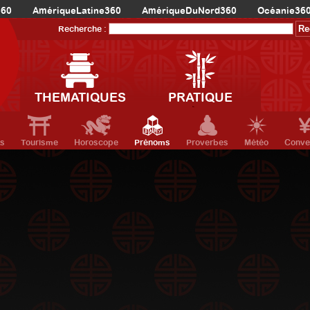
360
AmériqueLatine360
AmériqueDuNord360
Océanie36
Recherche :
THEMATIQUES
PRATIQUE
ts
Tourisme
Horoscope
Prénoms
Proverbes
Météo
Conve