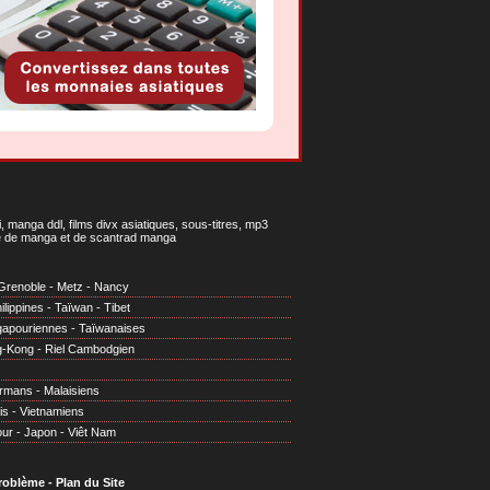
 manga ddl, films divx asiatiques, sous-titres, mp3
gne de manga et de scantrad manga
Grenoble
-
Metz
-
Nancy
ilippines
-
Taïwan
-
Tibet
gapouriennes
-
Taïwanaises
g-Kong
-
Riel Cambodgien
irmans
-
Malaisiens
is
-
Vietnamiens
our
-
Japon
-
Viêt Nam
problème
-
Plan du Site