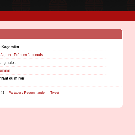
:
Kagamiko
:
Japon
-
Prénom Japonais
originale :
éminin
nfant du miroir
:43
Partager / Recommander
Tweet