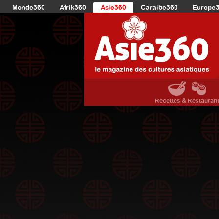
Monde360
Afrik360
Asie360
Caraibe360
Europe
Recettes & Restauran