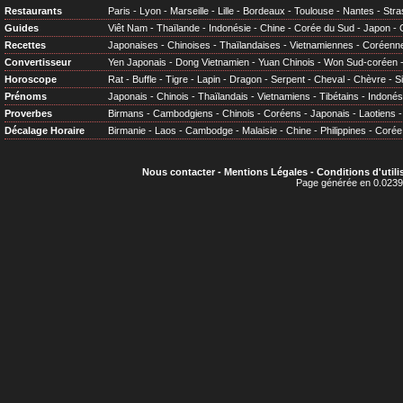
Restaurants
Paris
-
Lyon
-
Marseille
-
Lille
-
Bordeaux
-
Toulouse
-
Nantes
-
Stra
Guides
Viêt Nam
-
Thaïlande
-
Indonésie
-
Chine
-
Corée du Sud
-
Japon
-
Recettes
Japonaises
-
Chinoises
-
Thaïlandaises
-
Vietnamiennes
-
Coréenn
Convertisseur
Yen Japonais
-
Dong Vietnamien
-
Yuan Chinois
-
Won Sud-coréen
Horoscope
Rat
-
Buffle
-
Tigre
-
Lapin
-
Dragon
-
Serpent
-
Cheval
-
Chèvre
-
S
Prénoms
Japonais
-
Chinois
-
Thaïlandais
-
Vietnamiens
-
Tibétains
-
Indonés
Proverbes
Birmans
-
Cambodgiens
-
Chinois
-
Coréens
-
Japonais
-
Laotiens
Décalage Horaire
Birmanie
-
Laos
-
Cambodge
-
Malaisie
-
Chine
-
Philippines
-
Corée
Nous contacter
-
Mentions Légales
-
Conditions d'utili
Page générée en 0.0239