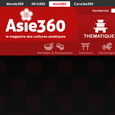
Monde360
Afrik360
Asie360
Caraibe360
Europe360
AmériqueLatine360
AmériqueDuNord360
Recherche :
Océanie360
Orient360
THEMATIQUE
Recettes & Restaurants
Tourisme
Horoscope