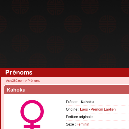
Prénoms
Asie360.com
>
Prénoms
Kahoku
Prénom :
Kahoku
Origine :
Laos
-
Prénom Laotien
Ecriture originale :
Sexe :
Féminin