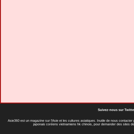
Suivez-nous sur Twitte
Asie360 est un magazine sur l'Asie et les cultures asiatiques
. Inutile de nous contacte
japonais coréens vietnamiens hk chinois, pour demander des sites de