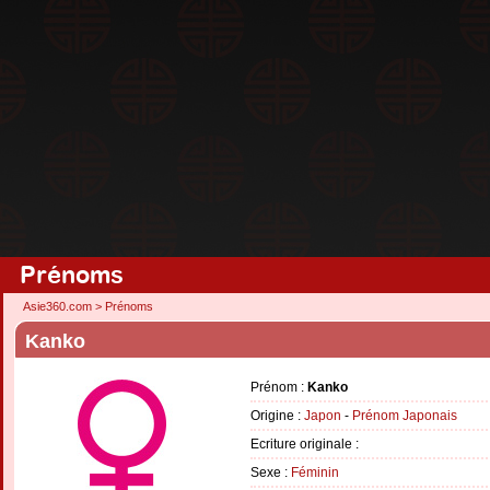
Prénoms
Asie360.com
>
Prénoms
Kanko
Prénom :
Kanko
Origine :
Japon
-
Prénom Japonais
Ecriture originale :
Sexe :
Féminin