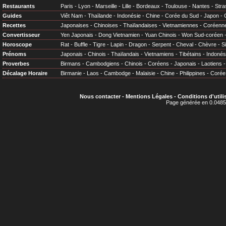
Restaurants
Paris
-
Lyon
-
Marseille
-
Lille
-
Bordeaux
-
Toulouse
-
Nantes
-
Stra
Guides
Viêt Nam
-
Thaïlande
-
Indonésie
-
Chine
-
Corée du Sud
-
Japon
-
Recettes
Japonaises
-
Chinoises
-
Thaïlandaises
-
Vietnamiennes
-
Coréenn
Convertisseur
Yen Japonais
-
Dong Vietnamien
-
Yuan Chinois
-
Won Sud-coréen
Horoscope
Rat
-
Buffle
-
Tigre
-
Lapin
-
Dragon
-
Serpent
-
Cheval
-
Chèvre
-
S
Prénoms
Japonais
-
Chinois
-
Thaïlandais
-
Vietnamiens
-
Tibétains
-
Indonés
Proverbes
Birmans
-
Cambodgiens
-
Chinois
-
Coréens
-
Japonais
-
Laotiens
Décalage Horaire
Birmanie
-
Laos
-
Cambodge
-
Malaisie
-
Chine
-
Philippines
-
Corée
Nous contacter
-
Mentions Légales
-
Conditions d'utili
Page générée en 0.0485