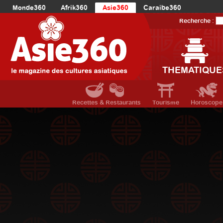
Monde360
Afrik360
Asie360
Caraibe360
Europe360
AmériqueLatine360
AmériqueDuNord360
Recherche :
Océanie360
Orient360
THEMATIQUE
Recettes & Restaurants
Tourisme
Horoscope