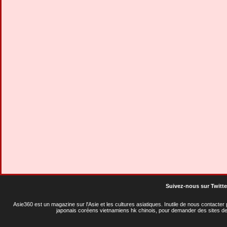
Suivez-nous sur Twitte
Asie360 est un magazine sur l'Asie et les cultures asiatiques
. Inutile de nous contacte
japonais coréens vietnamiens hk chinois, pour demander des sites de