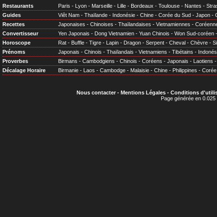
Restaurants
Paris
-
Lyon
-
Marseille
-
Lille
-
Bordeaux
-
Toulouse
-
Nantes
-
Stra
Guides
Viêt Nam
-
Thaïlande
-
Indonésie
-
Chine
-
Corée du Sud
-
Japon
-
Recettes
Japonaises
-
Chinoises
-
Thaïlandaises
-
Vietnamiennes
-
Coréenn
Convertisseur
Yen Japonais
-
Dong Vietnamien
-
Yuan Chinois
-
Won Sud-coréen
Horoscope
Rat
-
Buffle
-
Tigre
-
Lapin
-
Dragon
-
Serpent
-
Cheval
-
Chèvre
-
S
Prénoms
Japonais
-
Chinois
-
Thaïlandais
-
Vietnamiens
-
Tibétains
-
Indonés
Proverbes
Birmans
-
Cambodgiens
-
Chinois
-
Coréens
-
Japonais
-
Laotiens
Décalage Horaire
Birmanie
-
Laos
-
Cambodge
-
Malaisie
-
Chine
-
Philippines
-
Corée
Nous contacter
-
Mentions Légales
-
Conditions d'utili
Page générée en 0.025 