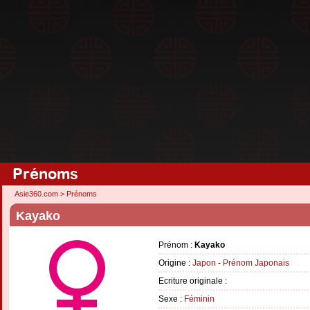
Prénoms
Asie360.com
>
Prénoms
Kayako
Prénom :
Kayako
Origine :
Japon
-
Prénom Japonais
Ecriture originale :
Sexe :
Féminin