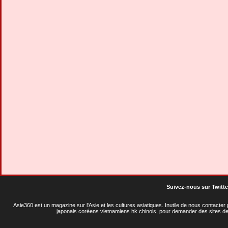
Suivez-nous sur Twitte
Asie360 est un magazine sur l'Asie et les cultures asiatiques
. Inutile de nous contacte
japonais coréens vietnamiens hk chinois, pour demander des sites de