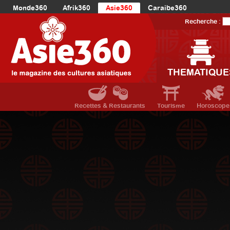
Monde360
Afrik360
Asie360
Caraibe360
Europe360
AmériqueLatine360
AmériqueDuNord360
Recherche :
Océanie360
Orient360
THEMATIQUE
Recettes & Restaurants
Tourisme
Horoscope