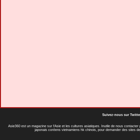
Suivez-nous sur Twitte
Asie360 est un magazine sur l'Asie et les cultures asiatiques
. Inutile de nous contacte
japonais coréens vietnamiens hk chinois, pour demander des sites de