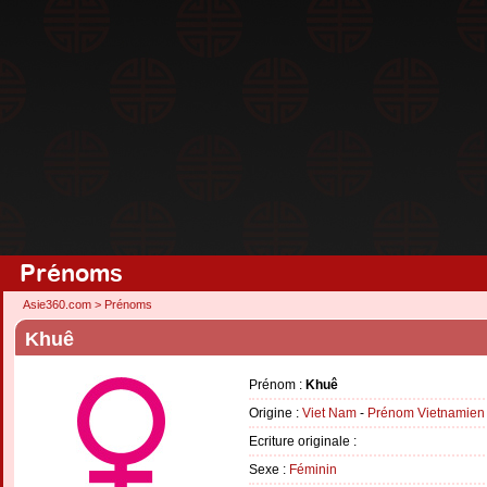
Prénoms
Asie360.com
>
Prénoms
Khuê
Prénom :
Khuê
Origine :
Viet Nam
-
Prénom Vietnamien
Ecriture originale :
Sexe :
Féminin