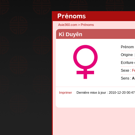
Prénoms
Asie360.com
>
Prénoms
Kì Duyên
Prénom 
Origine 
Ecriture 
Sexe :
F
Sens :
A
Imprimer
Dernière mise à jour : 2010-12-20 00:47