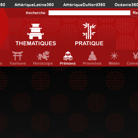
360
AmériqueLatine360
AmériqueDuNord360
Océanie36
Recherche :
THEMATIQUES
PRATIQUE
ts
Tourisme
Horoscope
Prénoms
Proverbes
Météo
Conve