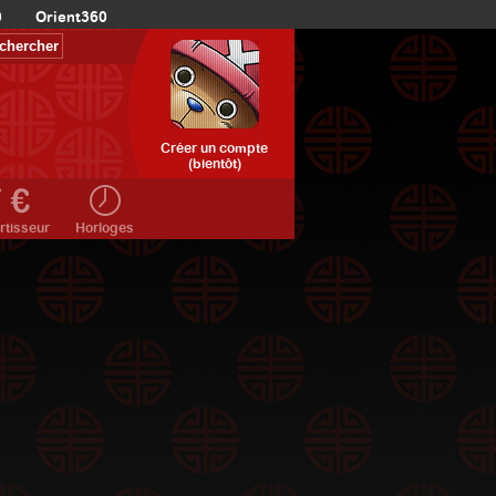
0
Orient360
Créer un compte
(bientôt)
rtisseur
Horloges