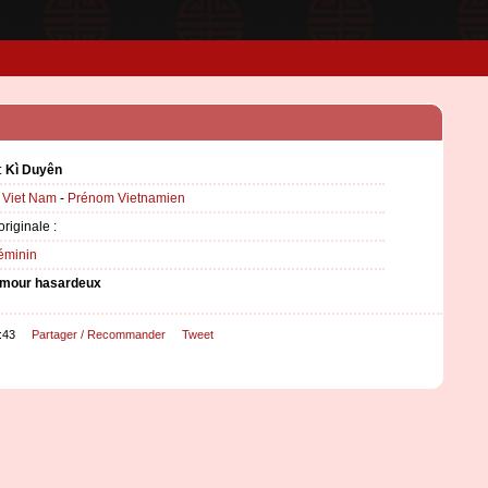
:
Kì Duyên
:
Viet Nam
-
Prénom Vietnamien
originale :
éminin
mour hasardeux
:43
Partager / Recommander
Tweet