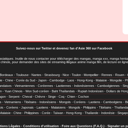
Suivez-nous sur Twitter
et
devenez fan d'Asie 360 sur Facebook
asiatiques
. Inutile de nous contacter pour télécharger des mangas, manga xxx, manga hentai,
chinois, pour demander des sites de streaming illégaux anime manga film, de lecture en li
Bordeaux
-
Toulouse
-
Nantes
-
Strasbourg
-
Nice
-
Toulon
-
Montpellier
-
Rennes
-
Rouen
-
ie
-
Chine
-
Corée du Sud
-
Japon
-
Cambodge
-
Laos
-
Hong-Kong
-
Malaisie
-
Mongolie
-
Ph
andaises
-
Vietnamiennes
-
Coréennes
-
Laotiennes
-
Indonésiennes
-
Cambodgiennes
-
Sin
en
-
Yuan Chinois
-
Won Sud-coréen
-
Baht Thaïlandais
-
Rupiah Indonésien
-
Dollars de Hon
agon
-
Serpent
-
Cheval
-
Chèvre
-
Singe
-
Coq
-
Chien
-
Cochon
s
-
Vietnamiens
-
Tibétains
-
Indonésiens
-
Mongols
-
Coréens
-
Laotiens
-
Cambodgiens
-
B
ois
-
Coréens
-
Japonais
-
Laotiens
-
Malaisiens
-
Mongols
-
Philippins
-
Tibétains
-
Thaïlanda
Malaisie
-
Chine
-
Philippines
-
Corée
-
Taïwan
-
Hong-Kong
-
Thaïlande
-
Indonésie
-
Singap
tions Légales
-
Conditions d'utilisation
-
Foire aux Questions (F.A.Q.)
-
Signaler un 