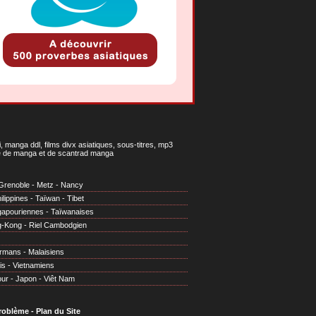
 manga ddl, films divx asiatiques, sous-titres, mp3
gne de manga et de scantrad manga
Grenoble
-
Metz
-
Nancy
ilippines
-
Taïwan
-
Tibet
gapouriennes
-
Taïwanaises
g-Kong
-
Riel Cambodgien
irmans
-
Malaisiens
is
-
Vietnamiens
our
-
Japon
-
Viêt Nam
problème
-
Plan du Site