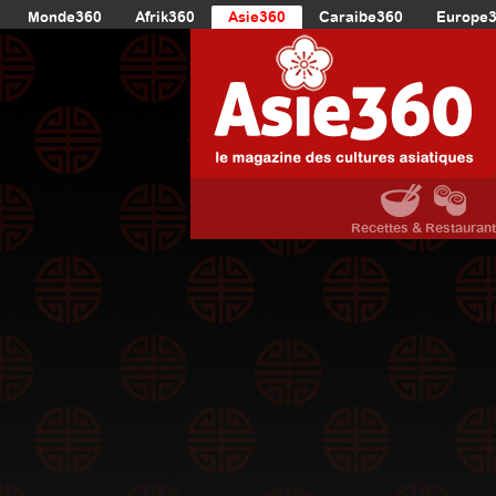
Monde360
Afrik360
Asie360
Caraibe360
Europe
Recettes & Restauran