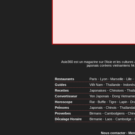
Asie360 est un magazine sur l'Asie et les cultures 
japonais coréens vietnamiens hk 
Restaurants
Paris
-
Lyon
-
Marseille
-
Lille
-
Guides
Viêt Nam
-
Thaïlande
-
Indonés
Recettes
Japonaises
-
Chinoises
-
Thaïl
Convertisseur
Yen Japonais
-
Dong Vietnami
Horoscope
Rat
-
Buffle
-
Tigre
-
Lapin
-
Dr
Prénoms
Japonais
-
Chinois
-
Thaïlandai
Proverbes
Birmans
-
Cambodgiens
-
Chin
Décalage Horaire
Birmanie
-
Laos
-
Cambodge
-
Nous contacter
-
Men