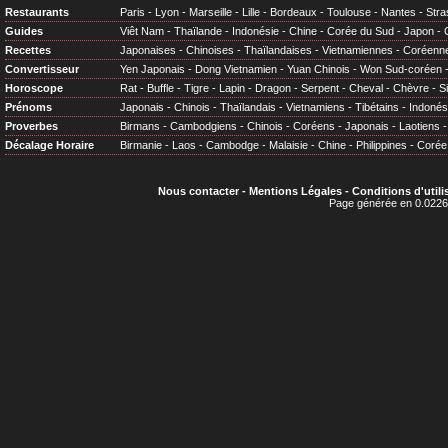
Restaurants
Paris
-
Lyon
-
Marseille
-
Lille
-
Bordeaux
-
Toulouse
-
Nantes
-
Stra
Guides
Viêt Nam
-
Thaïlande
-
Indonésie
-
Chine
-
Corée du Sud
-
Japon
-
Recettes
Japonaises
-
Chinoises
-
Thaïlandaises
-
Vietnamiennes
-
Coréenn
Convertisseur
Yen Japonais
-
Dong Vietnamien
-
Yuan Chinois
-
Won Sud-coréen
Horoscope
Rat
-
Buffle
-
Tigre
-
Lapin
-
Dragon
-
Serpent
-
Cheval
-
Chèvre
-
S
Prénoms
Japonais
-
Chinois
-
Thaïlandais
-
Vietnamiens
-
Tibétains
-
Indonés
Proverbes
Birmans
-
Cambodgiens
-
Chinois
-
Coréens
-
Japonais
-
Laotiens
Décalage Horaire
Birmanie
-
Laos
-
Cambodge
-
Malaisie
-
Chine
-
Philippines
-
Corée
Nous contacter
-
Mentions Légales
-
Conditions d'utili
Page générée en 0.0226