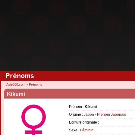
Prénoms
Asie360.com
>
Prénoms
Kikumi
Prénom :
Kikumi
Origine :
Japon
-
Prénom Japonais
Ecriture originale :
Sexe :
Féminin