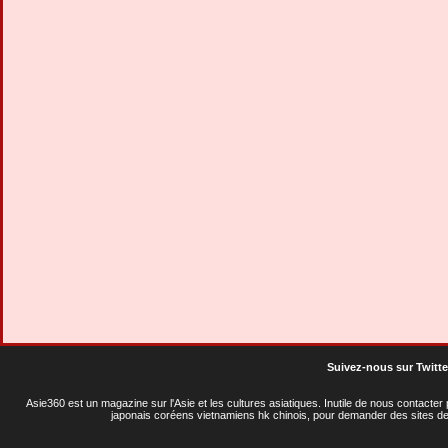
Suivez-nous sur Twitte
Asie360 est un magazine sur l'Asie et les cultures asiatiques
. Inutile de nous contacte
japonais coréens vietnamiens hk chinois, pour demander des sites de