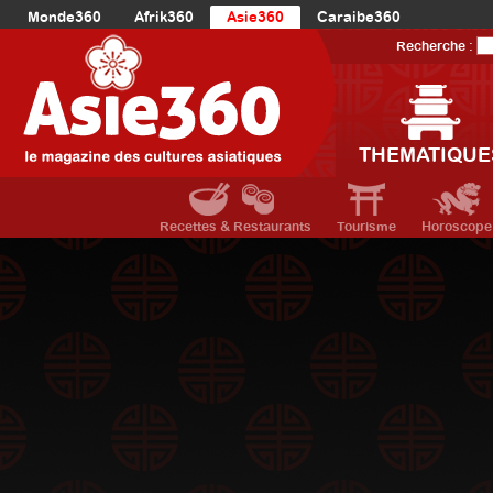
Monde360
Afrik360
Asie360
Caraibe360
Europe360
AmériqueLatine360
AmériqueDuNord360
Recherche :
Océanie360
Orient360
THEMATIQUE
Recettes & Restaurants
Tourisme
Horoscope