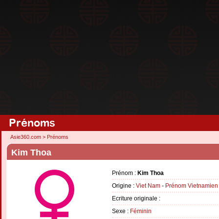
Prénoms
Asie360.com
>
Prénoms
Kim Thoa
Prénom :
Kim Thoa
Origine :
Viet Nam
-
Prénom Vietnamien
Ecriture originale :
Sexe :
Féminin