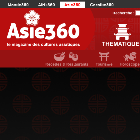
Monde360
Afrik360
Asie360
Caraibe360
Europe360
AmériqueLatine360
AmériqueDuNord360
Recherche :
Océanie360
Orient360
THEMATIQUE
Recettes & Restaurants
Tourisme
Horoscope