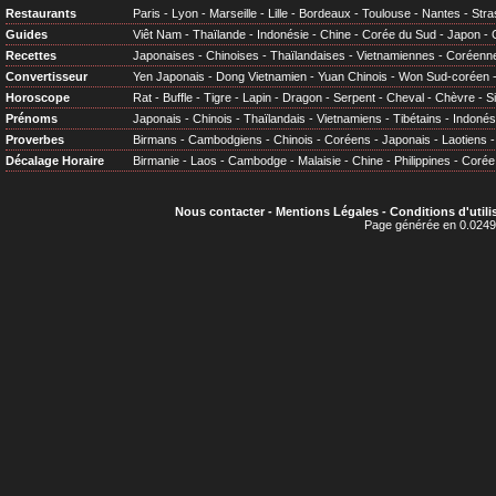
Restaurants
Paris
-
Lyon
-
Marseille
-
Lille
-
Bordeaux
-
Toulouse
-
Nantes
-
Stra
Guides
Viêt Nam
-
Thaïlande
-
Indonésie
-
Chine
-
Corée du Sud
-
Japon
-
Recettes
Japonaises
-
Chinoises
-
Thaïlandaises
-
Vietnamiennes
-
Coréenn
Convertisseur
Yen Japonais
-
Dong Vietnamien
-
Yuan Chinois
-
Won Sud-coréen
Horoscope
Rat
-
Buffle
-
Tigre
-
Lapin
-
Dragon
-
Serpent
-
Cheval
-
Chèvre
-
S
Prénoms
Japonais
-
Chinois
-
Thaïlandais
-
Vietnamiens
-
Tibétains
-
Indonés
Proverbes
Birmans
-
Cambodgiens
-
Chinois
-
Coréens
-
Japonais
-
Laotiens
Décalage Horaire
Birmanie
-
Laos
-
Cambodge
-
Malaisie
-
Chine
-
Philippines
-
Corée
Nous contacter
-
Mentions Légales
-
Conditions d'utili
Page générée en 0.0249