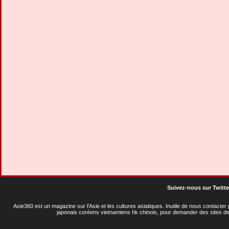
Suivez-nous sur Twitte
Asie360 est un magazine sur l'Asie et les cultures asiatiques
. Inutile de nous contacte
japonais coréens vietnamiens hk chinois, pour demander des sites de