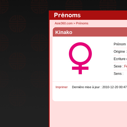
Prénoms
Asie360.com
>
Prénoms
Kinako
Prénom 
Origine 
Ecriture 
Sexe :
F
Sens :
Imprimer
Dernière mise à jour : 2010-12-20 00:47