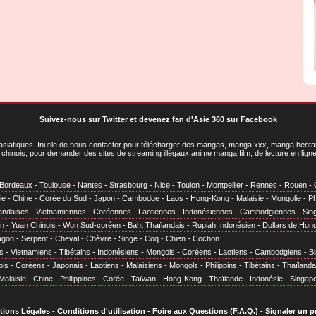
Suivez-nous sur Twitter
et
devenez fan d'Asie 360 sur Facebook
asiatiques
. Inutile de nous contacter pour télécharger des mangas, manga xxx, manga hentai,
chinois, pour demander des sites de streaming illégaux anime manga film, de lecture en li
Bordeaux
-
Toulouse
-
Nantes
-
Strasbourg
-
Nice
-
Toulon
-
Montpellier
-
Rennes
-
Rouen
-
ie
-
Chine
-
Corée du Sud
-
Japon
-
Cambodge
-
Laos
-
Hong-Kong
-
Malaisie
-
Mongolie
-
Ph
andaises
-
Vietnamiennes
-
Coréennes
-
Laotiennes
-
Indonésiennes
-
Cambodgiennes
-
Sin
en
-
Yuan Chinois
-
Won Sud-coréen
-
Baht Thaïlandais
-
Rupiah Indonésien
-
Dollars de Hon
agon
-
Serpent
-
Cheval
-
Chèvre
-
Singe
-
Coq
-
Chien
-
Cochon
s
-
Vietnamiens
-
Tibétains
-
Indonésiens
-
Mongols
-
Coréens
-
Laotiens
-
Cambodgiens
-
B
ois
-
Coréens
-
Japonais
-
Laotiens
-
Malaisiens
-
Mongols
-
Philippins
-
Tibétains
-
Thaïlanda
Malaisie
-
Chine
-
Philippines
-
Corée
-
Taïwan
-
Hong-Kong
-
Thaïlande
-
Indonésie
-
Singap
tions Légales
-
Conditions d'utilisation
-
Foire aux Questions (F.A.Q.)
-
Signaler un 