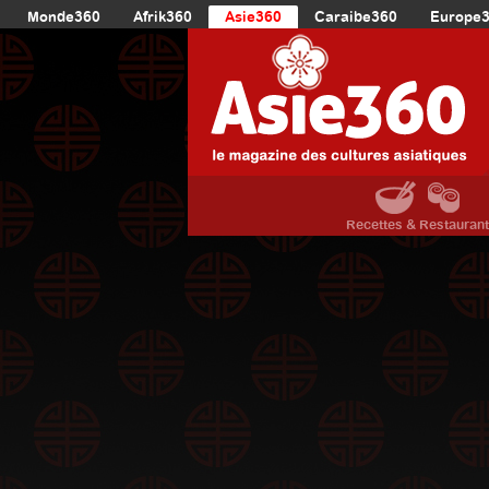
Monde360
Afrik360
Asie360
Caraibe360
Europe
Recettes & Restauran