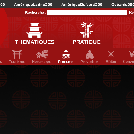
360
AmériqueLatine360
AmériqueDuNord360
Océanie36
Recherche :
THEMATIQUES
PRATIQUE
ts
Tourisme
Horoscope
Prénoms
Proverbes
Météo
Conve