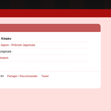
:
Kinako
:
Japon
-
Prénom Japonais
originale :
éminin
:43
Partager / Recommander
Tweet