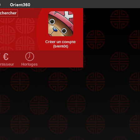
0
Orient360
Créer un compte
(bientôt)
rtisseur
Horloges