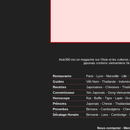
Asie360 est un magazine sur l'Asie et les cultures 
japonais coréens vietnamiens hk 
Restaurants
Paris
-
Lyon
-
Marseille
-
Lille
-
Guides
Viêt Nam
-
Thaïlande
-
Indonés
Recettes
Japonaises
-
Chinoises
-
Thaïl
Convertisseur
Yen Japonais
-
Dong Vietnami
Horoscope
Rat
-
Buffle
-
Tigre
-
Lapin
-
Dr
Prénoms
Japonais
-
Chinois
-
Thaïlandai
Proverbes
Birmans
-
Cambodgiens
-
Chin
Décalage Horaire
Birmanie
-
Laos
-
Cambodge
-
Nous contacter
-
Men