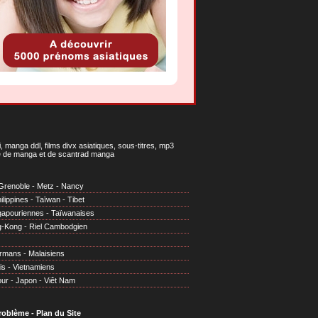
 manga ddl, films divx asiatiques, sous-titres, mp3
gne de manga et de scantrad manga
Grenoble
-
Metz
-
Nancy
ilippines
-
Taïwan
-
Tibet
gapouriennes
-
Taïwanaises
g-Kong
-
Riel Cambodgien
irmans
-
Malaisiens
is
-
Vietnamiens
our
-
Japon
-
Viêt Nam
problème
-
Plan du Site